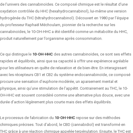
de l’univers des cannabinoïdes. Ce composé chimique est le résultat d’une
oxydation contrôlée du HHC (hexahydrocannabinol), lui-même une version
hydrogénée du THC (tétrahydrocannabinol). Découvert en 1980 par l’équipe
du professeur Raphaël Méchoulam, pionnier de la recherche sur les
cannabinoïdes, le 10-OH-HHC a été identifié comme un métabolite du HHC,
produit naturellement par l’organisme après consommation.
Ce qui distingue le
10-OH-HHC
des autres cannabinoïdes, ce sont ses effets
rapides et équilibrés, ainsi que sa capacité à offrir une expérience agréable
pour les utilisateurs en quête de relaxation et de bien-être. En interagissant
avec les récepteurs CB1 et CB2 du système endocannabinoïde, ce composé
procure une sensation d’euphorie modérée, un apaisement mental et
physique, ainsi qu’une stimulation de l’appétit. Contrairement au THC, le 10-
OH-HHC est souvent considéré comme une alternative plus douce, avec une
durée d’action légèrement plus courte mais des effets équilibrés.
Le processus de fabrication du
10-OH-HHC
repose sur des méthodes
chimiques précises. Tout d’abord, le CBD (cannabidiol) est transformé en
THC grâce à une réaction chimique appelée terpénulation. Ensuite, le THC est