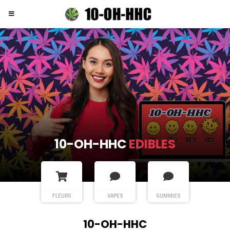
10-OH-HHC
EDIBLES
FLEURS
VAPES
GUMMIES
10-OH-HHC