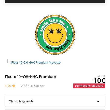
Fleurs 10-OH-HHC Premium
de
15€
10€
4.95
Basé sur: 450 Avis
Promotions en Cours