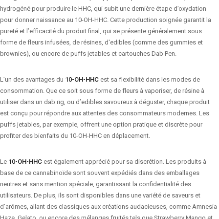
hydrogéné pour produire le HHC, qui subit une dernière étape d’oxydation
pour donner naissance au 10-OH-HHC. Cette production soignée garantit la
pureté et l’efficacité du produit final, qui se présente généralement sous
forme de fleurs infusées, de résines, d'edibles (comme des gummies et
brownies), ou encore de puffs jetables et cartouches Dab Pen.
L’un des avantages du
10-OH-HHC
est sa flexibilité dans les modes de
consommation. Que ce soit sous forme de fleurs à vaporiser, de résine à
utiliser dans un dab rig, ou d’edibles savoureux à déguster, chaque produit
est conçu pour répondre aux attentes des consommateurs modernes. Les
puffs jetables, par exemple, offrent une option pratique et discrète pour
profiter des bienfaits du 10-OH-HHC en déplacement.
Le
10-OH-HHC
est également apprécié pour sa discrétion. Les produits à
base de ce cannabinoïde sont souvent expédiés dans des emballages
neutres et sans mention spéciale, garantissant la confidentialité des
utilisateurs. De plus, ils sont disponibles dans une variété de saveurs et
d’arômes, allant des classiques aux créations audacieuses, comme Amnesia
Haze, Gelato, ou encore des mélanges fruités tels que Strawberry Mango et