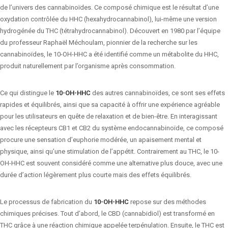
de l’univers des cannabinoïdes. Ce composé chimique est le résultat d’une
oxydation contrôlée du HHC (hexahydrocannabinol), lui-même une version
hydrogénée du THC (tétrahydrocannabinol). Découvert en 1980 par l’équipe
du professeur Raphaël Méchoulam, pionnier de la recherche sur les
cannabinoïdes, le 10-OH-HHC a été identifié comme un métabolite du HHC,
produit naturellement par l’organisme après consommation.
Ce qui distingue le
10-OH-HHC
des autres cannabinoïdes, ce sont ses effets
rapides et équilibrés, ainsi que sa capacité à offrir une expérience agréable
pour les utilisateurs en quête de relaxation et de bien-être. En interagissant
avec les récepteurs CB1 et CB2 du système endocannabinoïde, ce composé
procure une sensation d’euphorie modérée, un apaisement mental et
physique, ainsi qu’une stimulation de l’appétit. Contrairement au THC, le 10-
OH-HHC est souvent considéré comme une alternative plus douce, avec une
durée d’action légèrement plus courte mais des effets équilibrés.
Le processus de fabrication du
10-OH-HHC
repose sur des méthodes
chimiques précises. Tout d’abord, le CBD (cannabidiol) est transformé en
THC grâce à une réaction chimique appelée terpénulation. Ensuite, le THC est