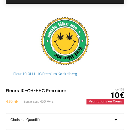
Fleurs 10-OH-HHC Premium
de
15€
10€
4.95
Basé sur: 450 Avis
Promotions en Cours