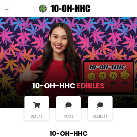
10-OH-HHC
EDIBLES
FLEURS
VAPES
GUMMIES
10-OH-HHC