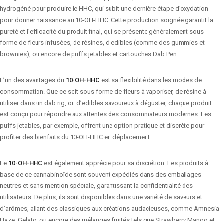
hydrogéné pour produire le HHC, qui subit une dernière étape d’oxydation
pour donner naissance au 10-OH-HHC. Cette production soignée garantit la
pureté et l’efficacité du produit final, qui se présente généralement sous
forme de fleurs infusées, de résines, d'edibles (comme des gummies et
brownies), ou encore de puffs jetables et cartouches Dab Pen.
L’un des avantages du
10-OH-HHC
est sa flexibilité dans les modes de
consommation. Que ce soit sous forme de fleurs à vaporiser, de résine à
utiliser dans un dab rig, ou d’edibles savoureux à déguster, chaque produit
est conçu pour répondre aux attentes des consommateurs modernes. Les
puffs jetables, par exemple, offrent une option pratique et discrète pour
profiter des bienfaits du 10-OH-HHC en déplacement.
Le
10-OH-HHC
est également apprécié pour sa discrétion. Les produits à
base de ce cannabinoïde sont souvent expédiés dans des emballages
neutres et sans mention spéciale, garantissant la confidentialité des
utilisateurs. De plus, ils sont disponibles dans une variété de saveurs et
d’arômes, allant des classiques aux créations audacieuses, comme Amnesia
Haze, Gelato, ou encore des mélanges fruités tels que Strawberry Mango et