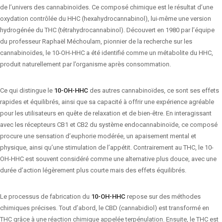
de l’univers des cannabinoïdes. Ce composé chimique est le résultat d’une
oxydation contrôlée du HHC (hexahydrocannabinol), lui-même une version
hydrogénée du THC (tétrahydrocannabinol). Découvert en 1980 par l’équipe
du professeur Raphaël Méchoulam, pionnier de la recherche sur les
cannabinoïdes, le 10-OH-HHC a été identifié comme un métabolite du HHC,
produit naturellement par l’organisme après consommation.
Ce qui distingue le
10-OH-HHC
des autres cannabinoïdes, ce sont ses effets
rapides et équilibrés, ainsi que sa capacité à offrir une expérience agréable
pour les utilisateurs en quête de relaxation et de bien-être. En interagissant
avec les récepteurs CB1 et CB2 du système endocannabinoïde, ce composé
procure une sensation d’euphorie modérée, un apaisement mental et
physique, ainsi qu’une stimulation de l’appétit. Contrairement au THC, le 10-
OH-HHC est souvent considéré comme une alternative plus douce, avec une
durée d’action légèrement plus courte mais des effets équilibrés.
Le processus de fabrication du
10-OH-HHC
repose sur des méthodes
chimiques précises. Tout d’abord, le CBD (cannabidiol) est transformé en
THC grâce à une réaction chimique appelée terpénulation. Ensuite, le THC est