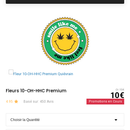
Fleurs 10-OH-HHC Premium
de
15€
10€
4.95
Basé sur: 450 Avis
Promotions en Cours