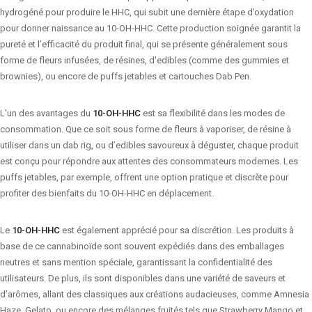
hydrogéné pour produire le HHC, qui subit une dernière étape d’oxydation
pour donner naissance au 10-OH-HHC. Cette production soignée garantit la
pureté et l’efficacité du produit final, qui se présente généralement sous
forme de fleurs infusées, de résines, d'edibles (comme des gummies et
brownies), ou encore de puffs jetables et cartouches Dab Pen.
L’un des avantages du
10-OH-HHC
est sa flexibilité dans les modes de
consommation. Que ce soit sous forme de fleurs à vaporiser, de résine à
utiliser dans un dab rig, ou d’edibles savoureux à déguster, chaque produit
est conçu pour répondre aux attentes des consommateurs modernes. Les
puffs jetables, par exemple, offrent une option pratique et discrète pour
profiter des bienfaits du 10-OH-HHC en déplacement.
Le
10-OH-HHC
est également apprécié pour sa discrétion. Les produits à
base de ce cannabinoïde sont souvent expédiés dans des emballages
neutres et sans mention spéciale, garantissant la confidentialité des
utilisateurs. De plus, ils sont disponibles dans une variété de saveurs et
d’arômes, allant des classiques aux créations audacieuses, comme Amnesia
Haze, Gelato, ou encore des mélanges fruités tels que Strawberry Mango et