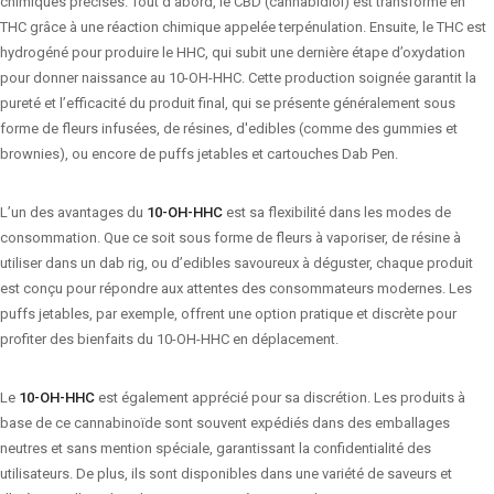
chimiques précises. Tout d’abord, le CBD (cannabidiol) est transformé en
THC grâce à une réaction chimique appelée terpénulation. Ensuite, le THC est
hydrogéné pour produire le HHC, qui subit une dernière étape d’oxydation
pour donner naissance au 10-OH-HHC. Cette production soignée garantit la
pureté et l’efficacité du produit final, qui se présente généralement sous
forme de fleurs infusées, de résines, d'edibles (comme des gummies et
brownies), ou encore de puffs jetables et cartouches Dab Pen.
L’un des avantages du
10-OH-HHC
est sa flexibilité dans les modes de
consommation. Que ce soit sous forme de fleurs à vaporiser, de résine à
utiliser dans un dab rig, ou d’edibles savoureux à déguster, chaque produit
est conçu pour répondre aux attentes des consommateurs modernes. Les
puffs jetables, par exemple, offrent une option pratique et discrète pour
profiter des bienfaits du 10-OH-HHC en déplacement.
Le
10-OH-HHC
est également apprécié pour sa discrétion. Les produits à
base de ce cannabinoïde sont souvent expédiés dans des emballages
neutres et sans mention spéciale, garantissant la confidentialité des
utilisateurs. De plus, ils sont disponibles dans une variété de saveurs et