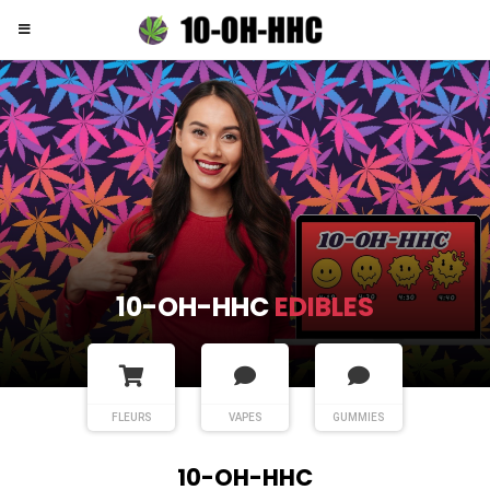
10-OH-HHC
EDIBLES
FLEURS
VAPES
GUMMIES
10-OH-HHC