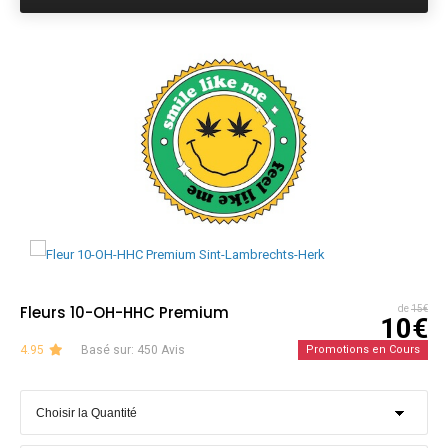
Fleurs 10-OH-HHC Premium
de
15€
10€
4.95
Basé sur: 450 Avis
Promotions en Cours