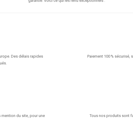
garantie. Voici ce qui les rend exceptionnels :
Europe. Des délais rapides
Paiement 100 % sécurisé, s
ués.
 mention du site, pour une
Tous nos produits sont fa