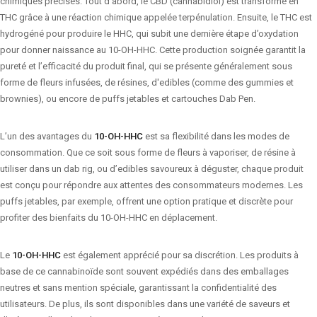
chimiques précises. Tout d’abord, le CBD (cannabidiol) est transformé en
THC grâce à une réaction chimique appelée terpénulation. Ensuite, le THC est
hydrogéné pour produire le HHC, qui subit une dernière étape d’oxydation
pour donner naissance au 10-OH-HHC. Cette production soignée garantit la
pureté et l’efficacité du produit final, qui se présente généralement sous
forme de fleurs infusées, de résines, d'edibles (comme des gummies et
brownies), ou encore de puffs jetables et cartouches Dab Pen.
L’un des avantages du
10-OH-HHC
est sa flexibilité dans les modes de
consommation. Que ce soit sous forme de fleurs à vaporiser, de résine à
utiliser dans un dab rig, ou d’edibles savoureux à déguster, chaque produit
est conçu pour répondre aux attentes des consommateurs modernes. Les
puffs jetables, par exemple, offrent une option pratique et discrète pour
profiter des bienfaits du 10-OH-HHC en déplacement.
Le
10-OH-HHC
est également apprécié pour sa discrétion. Les produits à
base de ce cannabinoïde sont souvent expédiés dans des emballages
neutres et sans mention spéciale, garantissant la confidentialité des
utilisateurs. De plus, ils sont disponibles dans une variété de saveurs et