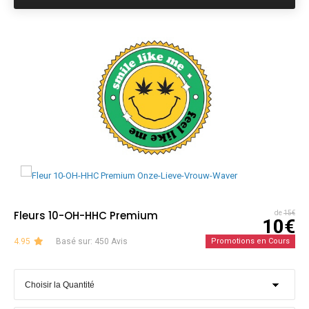
Fleurs 10-OH-HHC Premium
de
15€
10€
4.95
Basé sur: 450 Avis
Promotions en Cours