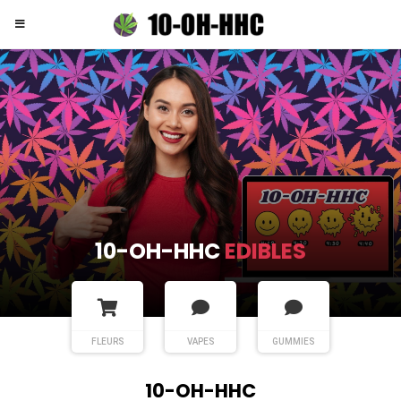
10-OH-HHC
EDIBLES
FLEURS
VAPES
GUMMIES
10-OH-HHC