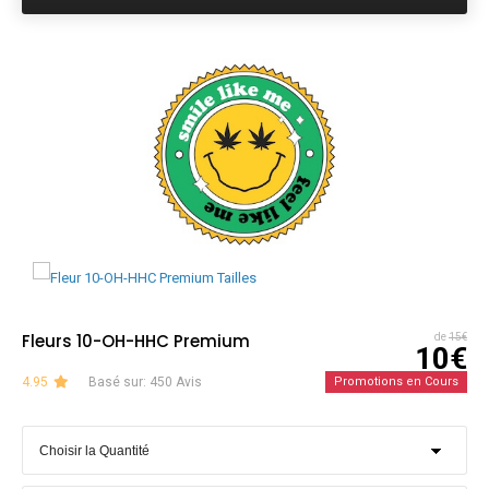
Fleurs 10-OH-HHC Premium
de
15€
10€
4.95
Basé sur: 450 Avis
Promotions en Cours