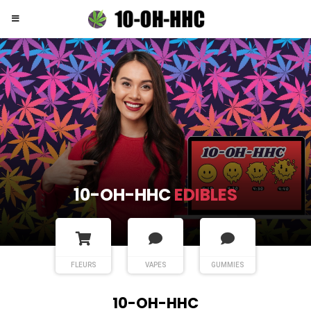
10-OH-HHC
EDIBLES
FLEURS
VAPES
GUMMIES
10-OH-HHC