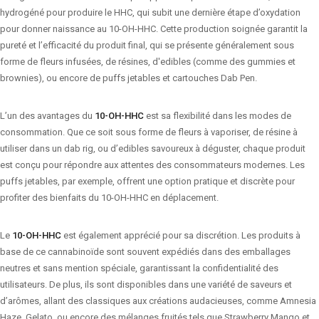
hydrogéné pour produire le HHC, qui subit une dernière étape d’oxydation
pour donner naissance au 10-OH-HHC. Cette production soignée garantit la
pureté et l’efficacité du produit final, qui se présente généralement sous
forme de fleurs infusées, de résines, d'edibles (comme des gummies et
brownies), ou encore de puffs jetables et cartouches Dab Pen.
L’un des avantages du
10-OH-HHC
est sa flexibilité dans les modes de
consommation. Que ce soit sous forme de fleurs à vaporiser, de résine à
utiliser dans un dab rig, ou d’edibles savoureux à déguster, chaque produit
est conçu pour répondre aux attentes des consommateurs modernes. Les
puffs jetables, par exemple, offrent une option pratique et discrète pour
profiter des bienfaits du 10-OH-HHC en déplacement.
Le
10-OH-HHC
est également apprécié pour sa discrétion. Les produits à
base de ce cannabinoïde sont souvent expédiés dans des emballages
neutres et sans mention spéciale, garantissant la confidentialité des
utilisateurs. De plus, ils sont disponibles dans une variété de saveurs et
d’arômes, allant des classiques aux créations audacieuses, comme Amnesia
Haze, Gelato, ou encore des mélanges fruités tels que Strawberry Mango et