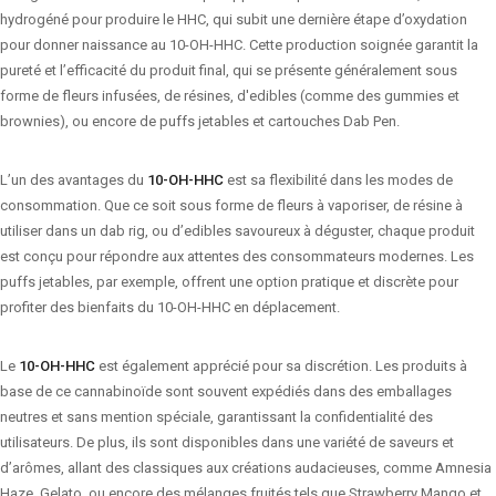
hydrogéné pour produire le HHC, qui subit une dernière étape d’oxydation
pour donner naissance au 10-OH-HHC. Cette production soignée garantit la
pureté et l’efficacité du produit final, qui se présente généralement sous
forme de fleurs infusées, de résines, d'edibles (comme des gummies et
brownies), ou encore de puffs jetables et cartouches Dab Pen.
L’un des avantages du
10-OH-HHC
est sa flexibilité dans les modes de
consommation. Que ce soit sous forme de fleurs à vaporiser, de résine à
utiliser dans un dab rig, ou d’edibles savoureux à déguster, chaque produit
est conçu pour répondre aux attentes des consommateurs modernes. Les
puffs jetables, par exemple, offrent une option pratique et discrète pour
profiter des bienfaits du 10-OH-HHC en déplacement.
Le
10-OH-HHC
est également apprécié pour sa discrétion. Les produits à
base de ce cannabinoïde sont souvent expédiés dans des emballages
neutres et sans mention spéciale, garantissant la confidentialité des
utilisateurs. De plus, ils sont disponibles dans une variété de saveurs et
d’arômes, allant des classiques aux créations audacieuses, comme Amnesia
Haze, Gelato, ou encore des mélanges fruités tels que Strawberry Mango et