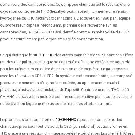
de l’univers des cannabinoïdes. Ce composé chimique est le résultat d’une
oxydation contrôlée du HHC (hexahydrocannabinol), lui-même une version
hydrogénée du THC (tétrahydrocannabinol). Découvert en 1980 par l’équipe
du professeur Raphaël Méchoulam, pionnier de la recherche sur les
cannabinoïdes, le 10-OH-HHC a été identifié comme un métabolite du HHC,
produit naturellement par l’organisme après consommation.
Ce qui distingue le
10-OH-HHC
des autres cannabinoïdes, ce sont ses effets
rapides et équilibrés, ainsi que sa capacité à offrir une expérience agréable
pour les utilisateurs en quête de relaxation et de bien-être. En interagissant
avec les récepteurs CB1 et CB2 du système endocannabinoïde, ce composé
procure une sensation d’euphorie modérée, un apaisement mental et
physique, ainsi qu’une stimulation de l’appétit. Contrairement au THC, le 10-
OH-HHC est souvent considéré comme une alternative plus douce, avec une
durée d’action légèrement plus courte mais des effets équilibrés.
Le processus de fabrication du
10-OH-HHC
repose sur des méthodes
chimiques précises. Tout d’abord, le CBD (cannabidiol) est transformé en
THC grâce à une réaction chimique appelée terpénulation. Ensuite, le THC est