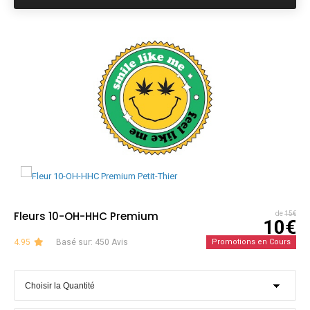
Fleurs 10-OH-HHC Premium
de
15€
10€
4.95
Basé sur: 450 Avis
Promotions en Cours