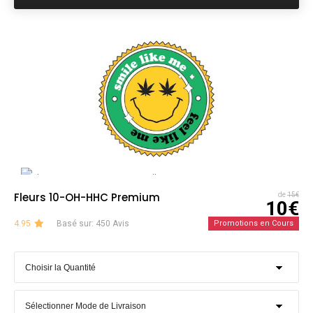
Fleurs 10-OH-HHC Premium
de
15€
10€
4.95
Basé sur: 450 Avis
Promotions en Cours