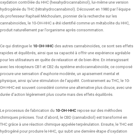
oxydation contrôlée du HHC (hexahydrocannabinol), lui-même une version
hydrogénée du THC (tétrahydrocannabinol). Découvert en 1980 par l’équipe
du professeur Raphaël Méchoulam, pionnier de la recherche sur les
cannabinoïdes, le 10-OH-HHC a été identifié comme un métabolite du HHC,
produit naturellement par l’organisme après consommation.
Ce qui distingue le
10-OH-HHC
des autres cannabinoïdes, ce sont ses effets
rapides et équilibrés, ainsi que sa capacité à offrir une expérience agréable
pour les utilisateurs en quête de relaxation et de bien-être. En interagissant
avec les récepteurs CB1 et CB2 du système endocannabinoïde, ce composé
procure une sensation d’euphorie modérée, un apaisement mental et
physique, ainsi qu’une stimulation de l’appétit. Contrairement au THC, le 10-
OH-HHC est souvent considéré comme une alternative plus douce, avec une
durée d’action légèrement plus courte mais des effets équilibrés.
Le processus de fabrication du
10-OH-HHC
repose sur des méthodes
chimiques précises. Tout d’abord, le CBD (cannabidiol) est transformé en
THC grâce à une réaction chimique appelée terpénulation. Ensuite, le THC est
hydrogéné pour produire le HHC, qui subit une dernière étape d’oxydation