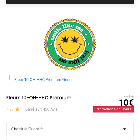
Fleurs 10-OH-HHC Premium
de
15€
10€
4.95
Basé sur: 450 Avis
Promotions en Cours