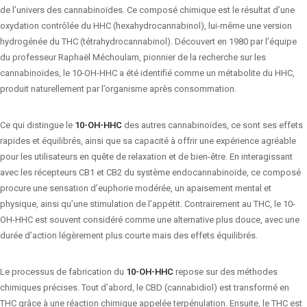
de l’univers des cannabinoïdes. Ce composé chimique est le résultat d’une
oxydation contrôlée du HHC (hexahydrocannabinol), lui-même une version
hydrogénée du THC (tétrahydrocannabinol). Découvert en 1980 par l’équipe
du professeur Raphaël Méchoulam, pionnier de la recherche sur les
cannabinoïdes, le 10-OH-HHC a été identifié comme un métabolite du HHC,
produit naturellement par l’organisme après consommation.
Ce qui distingue le
10-OH-HHC
des autres cannabinoïdes, ce sont ses effets
rapides et équilibrés, ainsi que sa capacité à offrir une expérience agréable
pour les utilisateurs en quête de relaxation et de bien-être. En interagissant
avec les récepteurs CB1 et CB2 du système endocannabinoïde, ce composé
procure une sensation d’euphorie modérée, un apaisement mental et
physique, ainsi qu’une stimulation de l’appétit. Contrairement au THC, le 10-
OH-HHC est souvent considéré comme une alternative plus douce, avec une
durée d’action légèrement plus courte mais des effets équilibrés.
Le processus de fabrication du
10-OH-HHC
repose sur des méthodes
chimiques précises. Tout d’abord, le CBD (cannabidiol) est transformé en
THC grâce à une réaction chimique appelée terpénulation. Ensuite, le THC est