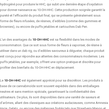
hydrogéné pour produire le HHC, qui subit une dernière étape d’oxydation
pour donner naissance au 10-OH-HHC. Cette production soignée garantit la
pureté et l’efficacité du produit final, qui se présente généralement sous
forme de fleurs infusées, de résines, d'edibles (comme des gummies et
brownies), ou encore de puffs jetables et cartouches Dab Pen.
L’un des avantages du
10-OH-HHC
est sa flexibilité dans les modes de
consommation. Que ce soit sous forme de fleurs à vaporiser, de résine à
utiliser dans un dab rig, ou d’edibles savoureux à déguster, chaque produit
est conçu pour répondre aux attentes des consommateurs modernes. Les
puffs jetables, par exemple, offrent une option pratique et discrète pour
profiter des bienfaits du 10-OH-HHC en déplacement.
Le
10-OH-HHC
est également apprécié pour sa discrétion. Les produits à
base de ce cannabinoïde sont souvent expédiés dans des emballages
neutres et sans mention spéciale, garantissant la confidentialité des
utilisateurs. De plus, ils sont disponibles dans une variété de saveurs et
d’arômes, allant des classiques aux créations audacieuses, comme Amnesia
Haze, Gelato, ou encore des mélanges fruités tels que Strawberry Mango et