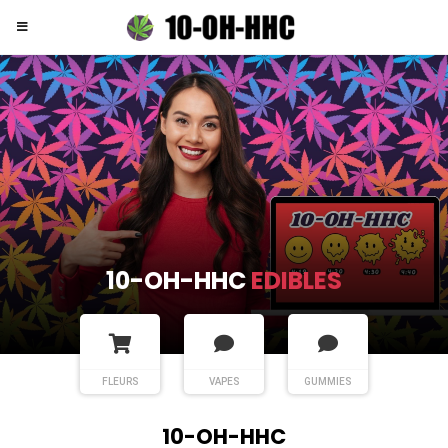
10-OH-HHC
EDIBLES
FLEURS
VAPES
GUMMIES
10-OH-HHC