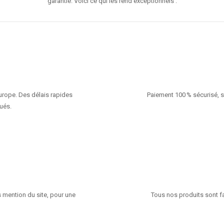
garantie. Voici ce qui les rend exceptionnels :
Europe. Des délais rapides
Paiement 100 % sécurisé, s
ués.
 mention du site, pour une
Tous nos produits sont fa