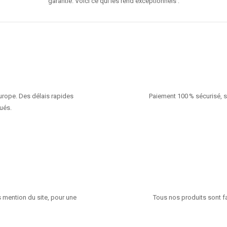
garantie. Voici ce qui les rend exceptionnels :
Europe. Des délais rapides
Paiement 100 % sécurisé, s
ués.
 mention du site, pour une
Tous nos produits sont fa