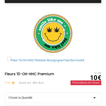
Fleurs 10-OH-HHC Premium
de
15€
10€
4.95
Basé sur: 450 Avis
Promotions en Cours