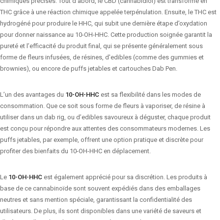
chimiques précises. Tout d’abord, le CBD (cannabidiol) est transformé en
THC grâce à une réaction chimique appelée terpénulation. Ensuite, le THC est
hydrogéné pour produire le HHC, qui subit une dernière étape d’oxydation
pour donner naissance au 10-OH-HHC. Cette production soignée garantit la
pureté et l’efficacité du produit final, qui se présente généralement sous
forme de fleurs infusées, de résines, d'edibles (comme des gummies et
brownies), ou encore de puffs jetables et cartouches Dab Pen.
L’un des avantages du
10-OH-HHC
est sa flexibilité dans les modes de
consommation. Que ce soit sous forme de fleurs à vaporiser, de résine à
utiliser dans un dab rig, ou d’edibles savoureux à déguster, chaque produit
est conçu pour répondre aux attentes des consommateurs modernes. Les
puffs jetables, par exemple, offrent une option pratique et discrète pour
profiter des bienfaits du 10-OH-HHC en déplacement.
Le
10-OH-HHC
est également apprécié pour sa discrétion. Les produits à
base de ce cannabinoïde sont souvent expédiés dans des emballages
neutres et sans mention spéciale, garantissant la confidentialité des
utilisateurs. De plus, ils sont disponibles dans une variété de saveurs et