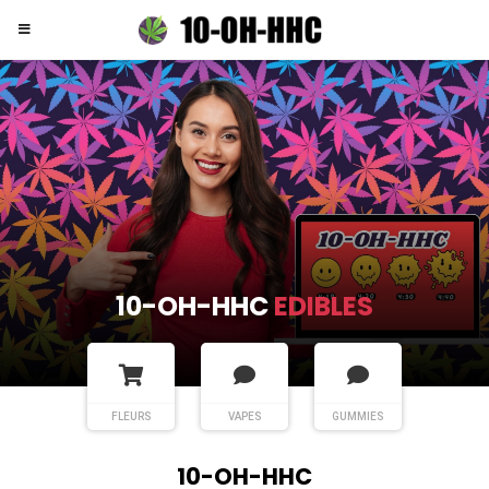
10-OH-HHC
EDIBLES
FLEURS
VAPES
GUMMIES
10-OH-HHC