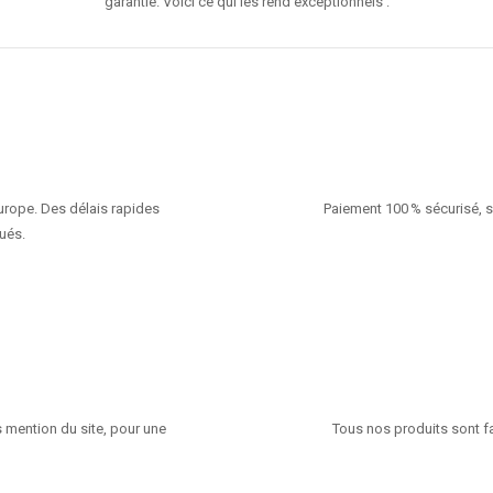
garantie. Voici ce qui les rend exceptionnels :
Europe. Des délais rapides
Paiement 100 % sécurisé, s
ués.
 mention du site, pour une
Tous nos produits sont fa