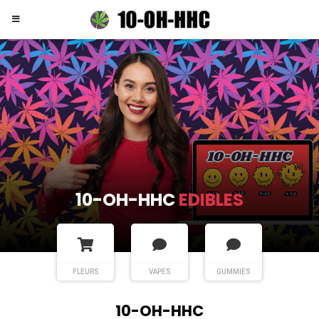
10-OH-HHC
EDIBLES
FLEURS
VAPES
GUMMIES
10-OH-HHC