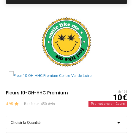
Fleurs 10-OH-HHC Premium
de
15€
10€
4.95
Basé sur: 450 Avis
Promotions en Cours