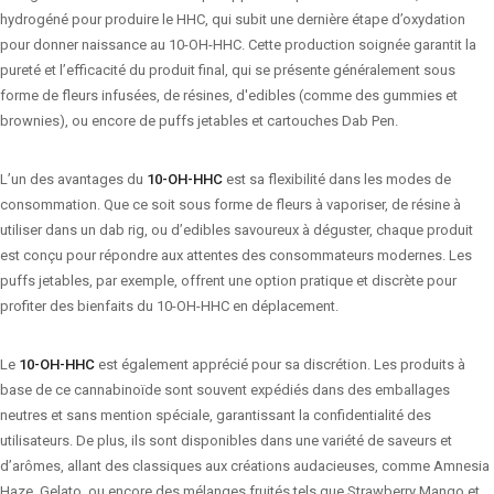
hydrogéné pour produire le HHC, qui subit une dernière étape d’oxydation
pour donner naissance au 10-OH-HHC. Cette production soignée garantit la
pureté et l’efficacité du produit final, qui se présente généralement sous
forme de fleurs infusées, de résines, d'edibles (comme des gummies et
brownies), ou encore de puffs jetables et cartouches Dab Pen.
L’un des avantages du
10-OH-HHC
est sa flexibilité dans les modes de
consommation. Que ce soit sous forme de fleurs à vaporiser, de résine à
utiliser dans un dab rig, ou d’edibles savoureux à déguster, chaque produit
est conçu pour répondre aux attentes des consommateurs modernes. Les
puffs jetables, par exemple, offrent une option pratique et discrète pour
profiter des bienfaits du 10-OH-HHC en déplacement.
Le
10-OH-HHC
est également apprécié pour sa discrétion. Les produits à
base de ce cannabinoïde sont souvent expédiés dans des emballages
neutres et sans mention spéciale, garantissant la confidentialité des
utilisateurs. De plus, ils sont disponibles dans une variété de saveurs et
d’arômes, allant des classiques aux créations audacieuses, comme Amnesia
Haze, Gelato, ou encore des mélanges fruités tels que Strawberry Mango et