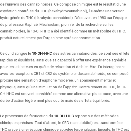
de l’univers des cannabinoïdes. Ce composé chimique est le résultat d’une
oxydation contrôlée du HHC (hexahydrocannabinol), lui-même une version
hydrogénée du THC (tétrahydrocannabinol). Découvert en 1980 par l’équipe
du professeur Raphaël Méchoulam, pionnier de la recherche sur les
cannabinoïdes, le 10-OH-HHC a été identifié comme un métabolite du HHC,
produit naturellement par l’organisme après consommation.
Ce qui distingue le
10-OH-HHC
des autres cannabinoïdes, ce sont ses effets
rapides et équilibrés, ainsi que sa capacité à offrir une expérience agréable
pour les utilisateurs en quête de relaxation et de bien-être. En interagissant
avec les récepteurs CB1 et CB2 du système endocannabinoïde, ce composé
procure une sensation d’euphorie modérée, un apaisement mental et
physique, ainsi qu’une stimulation de l’appétit. Contrairement au THC, le 10-
OH-HHC est souvent considéré comme une alternative plus douce, avec une
durée d’action légèrement plus courte mais des effets équilibrés.
Le processus de fabrication du
10-OH-HHC
repose sur des méthodes
chimiques précises. Tout d’abord, le CBD (cannabidiol) est transformé en
THC grâce à une réaction chimique appelée terpénulation. Ensuite, le THC est