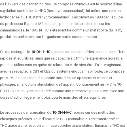
de l’univers des cannabinoïdes. Ce composé chimique est le résultat d’une
oxydation contrôlée du HHC (hexahydrocannabinol), lui-même une version
hydrogénée du THC (tétrahydrocannabinol). Découvert en 1980 par l’équipe
du professeur Raphaël Méchoulam, pionnier de la recherche sur les
cannabinoïdes, le 10-OH-HHC a été identifié comme un métabolite du HHC,
produit naturellement par l’organisme après consommation.
Ce qui distingue le
10-OH-HHC
des autres cannabinoïdes, ce sont ses effets
rapides et équilibrés, ainsi que sa capacité à offrir une expérience agréable
pour les utilisateurs en quête de relaxation et de bien-être. En interagissant
avec les récepteurs CB1 et CB2 du système endocannabinoïde, ce composé
procure une sensation d’euphorie modérée, un apaisement mental et
physique, ainsi qu’une stimulation de l’appétit. Contrairement au THC, le 10-
OH-HHC est souvent considéré comme une alternative plus douce, avec une
durée d’action légèrement plus courte mais des effets équilibrés.
Le processus de fabrication du
10-OH-HHC
repose sur des méthodes
chimiques précises. Tout d’abord, le CBD (cannabidiol) est transformé en
THC grâce à une réaction chimique appelée terpénulation. Ensuite, le THC est