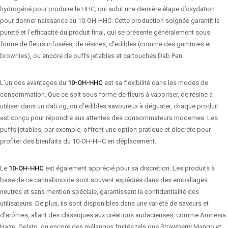
hydrogéné pour produire le HHC, qui subit une dernière étape d’oxydation
pour donner naissance au 10-OH-HHC. Cette production soignée garantit la
pureté et l’efficacité du produit final, qui se présente généralement sous
forme de fleurs infusées, de résines, d'edibles (comme des gummies et
brownies), ou encore de puffs jetables et cartouches Dab Pen.
L’un des avantages du
10-OH-HHC
est sa flexibilité dans les modes de
consommation. Que ce soit sous forme de fleurs à vaporiser, de résine à
utiliser dans un dab rig, ou d’edibles savoureux à déguster, chaque produit
est conçu pour répondre aux attentes des consommateurs modernes. Les
puffs jetables, par exemple, offrent une option pratique et discrète pour
profiter des bienfaits du 10-OH-HHC en déplacement.
Le
10-OH-HHC
est également apprécié pour sa discrétion. Les produits à
base de ce cannabinoïde sont souvent expédiés dans des emballages
neutres et sans mention spéciale, garantissant la confidentialité des
utilisateurs. De plus, ils sont disponibles dans une variété de saveurs et
d’arômes, allant des classiques aux créations audacieuses, comme Amnesia
Haze, Gelato, ou encore des mélanges fruités tels que Strawberry Mango et