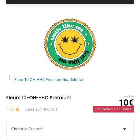
Fleurs 10-OH-HHC Premium
de
15€
10€
4.95
Basé sur: 450 Avis
Promotions en Cours