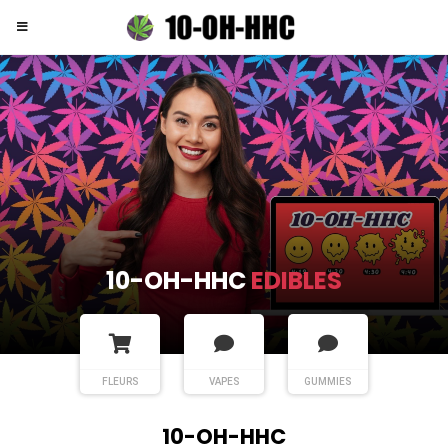
10-OH-HHC
EDIBLES
FLEURS
VAPES
GUMMIES
10-OH-HHC