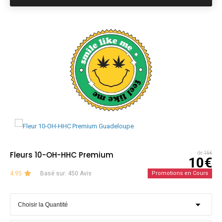
Fleurs 10-OH-HHC Premium
de
15€
10€
4.95
Basé sur: 450 Avis
Promotions en Cours