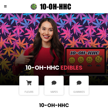
10-OH-HHC
EDIBLES
FLEURS
VAPES
GUMMIES
10-OH-HHC