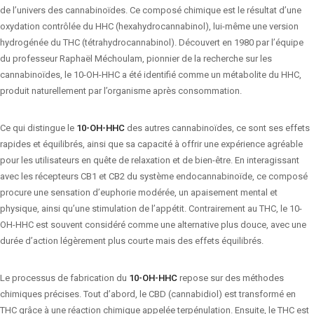
de l’univers des cannabinoïdes. Ce composé chimique est le résultat d’une
oxydation contrôlée du HHC (hexahydrocannabinol), lui-même une version
hydrogénée du THC (tétrahydrocannabinol). Découvert en 1980 par l’équipe
du professeur Raphaël Méchoulam, pionnier de la recherche sur les
cannabinoïdes, le 10-OH-HHC a été identifié comme un métabolite du HHC,
produit naturellement par l’organisme après consommation.
Ce qui distingue le
10-OH-HHC
des autres cannabinoïdes, ce sont ses effets
rapides et équilibrés, ainsi que sa capacité à offrir une expérience agréable
pour les utilisateurs en quête de relaxation et de bien-être. En interagissant
avec les récepteurs CB1 et CB2 du système endocannabinoïde, ce composé
procure une sensation d’euphorie modérée, un apaisement mental et
physique, ainsi qu’une stimulation de l’appétit. Contrairement au THC, le 10-
OH-HHC est souvent considéré comme une alternative plus douce, avec une
durée d’action légèrement plus courte mais des effets équilibrés.
Le processus de fabrication du
10-OH-HHC
repose sur des méthodes
chimiques précises. Tout d’abord, le CBD (cannabidiol) est transformé en
THC grâce à une réaction chimique appelée terpénulation. Ensuite, le THC est