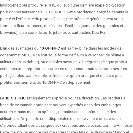
hydrogéné pour produire le HHC, qui subit une dernière étape d’oxydation
pour donner naissance au 10-OH-HHC. Cette production soignée garantit la
pureté et l’efficacité du produit final, qui se présente généralement sous
forme de fleurs infusées, de résines, d'edibles (comme des gummies et
brownies), ou encore de puffs jetables et cartouches Dab Pen.
L’un des avantages du
10-OH-HHC
est sa flexibilité dans les modes de
consommation. Que ce soit sous forme de fleurs à vaporiser, de résine à
utiliser dans un dab rig, ou d’edibles savoureux à déguster, chaque produit
est conçu pour répondre aux attentes des consommateurs modernes. Les
puffs jetables, par exemple, offrent une option pratique et discrète pour
profiter des bienfaits du 10-OH-HHC en déplacement.
Le
10-OH-HHC
est également apprécié pour sa discrétion. Les produits à
base de ce cannabinoïde sont souvent expédiés dans des emballages
neutres et sans mention spéciale, garantissant la confidentialité des
utilisateurs. De plus, ils sont disponibles dans une variété de saveurs et
d’arômes, allant des classiques aux créations audacieuses, comme Amnesia
Haze, Gelato, ou encore des mélanges fruités tels que Strawberry Mango et