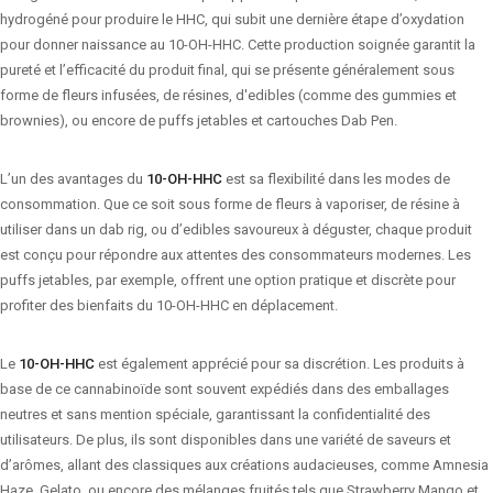
hydrogéné pour produire le HHC, qui subit une dernière étape d’oxydation
pour donner naissance au 10-OH-HHC. Cette production soignée garantit la
pureté et l’efficacité du produit final, qui se présente généralement sous
forme de fleurs infusées, de résines, d'edibles (comme des gummies et
brownies), ou encore de puffs jetables et cartouches Dab Pen.
L’un des avantages du
10-OH-HHC
est sa flexibilité dans les modes de
consommation. Que ce soit sous forme de fleurs à vaporiser, de résine à
utiliser dans un dab rig, ou d’edibles savoureux à déguster, chaque produit
est conçu pour répondre aux attentes des consommateurs modernes. Les
puffs jetables, par exemple, offrent une option pratique et discrète pour
profiter des bienfaits du 10-OH-HHC en déplacement.
Le
10-OH-HHC
est également apprécié pour sa discrétion. Les produits à
base de ce cannabinoïde sont souvent expédiés dans des emballages
neutres et sans mention spéciale, garantissant la confidentialité des
utilisateurs. De plus, ils sont disponibles dans une variété de saveurs et
d’arômes, allant des classiques aux créations audacieuses, comme Amnesia
Haze, Gelato, ou encore des mélanges fruités tels que Strawberry Mango et