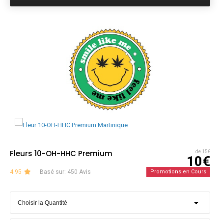
Fleurs 10-OH-HHC Premium
de
15€
10€
4.95
Basé sur: 450 Avis
Promotions en Cours