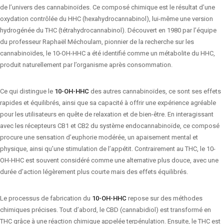
de l’univers des cannabinoïdes. Ce composé chimique est le résultat d’une
oxydation contrôlée du HHC (hexahydrocannabinol), lui-même une version
hydrogénée du THC (tétrahydrocannabinol). Découvert en 1980 par l’équipe
du professeur Raphaël Méchoulam, pionnier de la recherche sur les
cannabinoïdes, le 10-OH-HHC a été identifié comme un métabolite du HHC,
produit naturellement par l’organisme après consommation.
Ce qui distingue le
10-OH-HHC
des autres cannabinoïdes, ce sont ses effets
rapides et équilibrés, ainsi que sa capacité à offrir une expérience agréable
pour les utilisateurs en quête de relaxation et de bien-être. En interagissant
avec les récepteurs CB1 et CB2 du système endocannabinoïde, ce composé
procure une sensation d’euphorie modérée, un apaisement mental et
physique, ainsi qu’une stimulation de l’appétit. Contrairement au THC, le 10-
OH-HHC est souvent considéré comme une alternative plus douce, avec une
durée d’action légèrement plus courte mais des effets équilibrés.
Le processus de fabrication du
10-OH-HHC
repose sur des méthodes
chimiques précises. Tout d’abord, le CBD (cannabidiol) est transformé en
THC grâce à une réaction chimique appelée terpénulation. Ensuite, le THC est