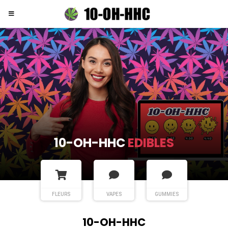
10-OH-HHC
EDIBLES
FLEURS
VAPES
GUMMIES
10-OH-HHC