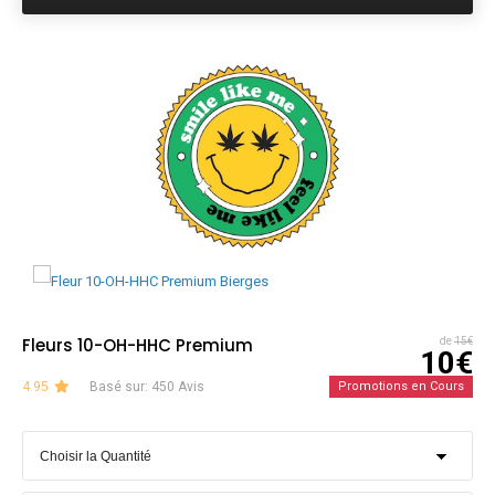
Fleurs 10-OH-HHC Premium
de
15€
10€
4.95
Basé sur: 450 Avis
Promotions en Cours