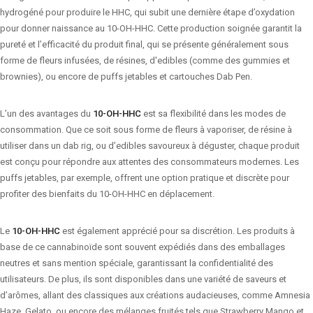
hydrogéné pour produire le HHC, qui subit une dernière étape d’oxydation
pour donner naissance au 10-OH-HHC. Cette production soignée garantit la
pureté et l’efficacité du produit final, qui se présente généralement sous
forme de fleurs infusées, de résines, d'edibles (comme des gummies et
brownies), ou encore de puffs jetables et cartouches Dab Pen.
L’un des avantages du
10-OH-HHC
est sa flexibilité dans les modes de
consommation. Que ce soit sous forme de fleurs à vaporiser, de résine à
utiliser dans un dab rig, ou d’edibles savoureux à déguster, chaque produit
est conçu pour répondre aux attentes des consommateurs modernes. Les
puffs jetables, par exemple, offrent une option pratique et discrète pour
profiter des bienfaits du 10-OH-HHC en déplacement.
Le
10-OH-HHC
est également apprécié pour sa discrétion. Les produits à
base de ce cannabinoïde sont souvent expédiés dans des emballages
neutres et sans mention spéciale, garantissant la confidentialité des
utilisateurs. De plus, ils sont disponibles dans une variété de saveurs et
d’arômes, allant des classiques aux créations audacieuses, comme Amnesia
Haze, Gelato, ou encore des mélanges fruités tels que Strawberry Mango et