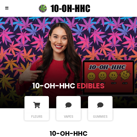
10-OH-HHC
EDIBLES
FLEURS
VAPES
GUMMIES
10-OH-HHC