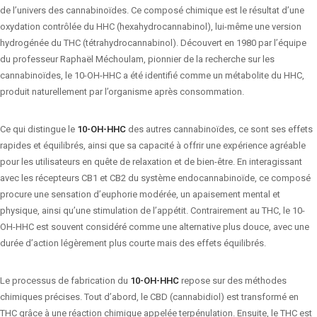
de l’univers des cannabinoïdes. Ce composé chimique est le résultat d’une
oxydation contrôlée du HHC (hexahydrocannabinol), lui-même une version
hydrogénée du THC (tétrahydrocannabinol). Découvert en 1980 par l’équipe
du professeur Raphaël Méchoulam, pionnier de la recherche sur les
cannabinoïdes, le 10-OH-HHC a été identifié comme un métabolite du HHC,
produit naturellement par l’organisme après consommation.
Ce qui distingue le
10-OH-HHC
des autres cannabinoïdes, ce sont ses effets
rapides et équilibrés, ainsi que sa capacité à offrir une expérience agréable
pour les utilisateurs en quête de relaxation et de bien-être. En interagissant
avec les récepteurs CB1 et CB2 du système endocannabinoïde, ce composé
procure une sensation d’euphorie modérée, un apaisement mental et
physique, ainsi qu’une stimulation de l’appétit. Contrairement au THC, le 10-
OH-HHC est souvent considéré comme une alternative plus douce, avec une
durée d’action légèrement plus courte mais des effets équilibrés.
Le processus de fabrication du
10-OH-HHC
repose sur des méthodes
chimiques précises. Tout d’abord, le CBD (cannabidiol) est transformé en
THC grâce à une réaction chimique appelée terpénulation. Ensuite, le THC est