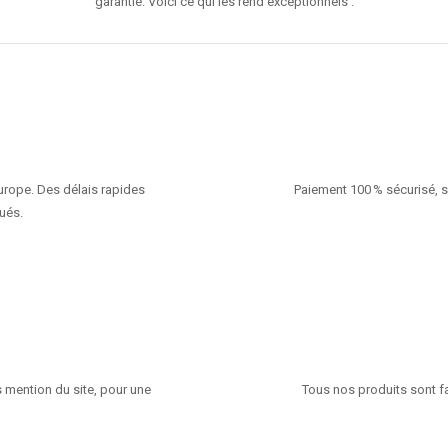
garantie. Voici ce qui les rend exceptionnels :
Europe. Des délais rapides
Paiement 100 % sécurisé, s
ués.
 mention du site, pour une
Tous nos produits sont fa