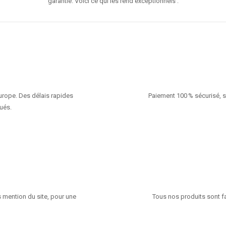
garantie. Voici ce qui les rend exceptionnels :
Europe. Des délais rapides
Paiement 100 % sécurisé, s
ués.
 mention du site, pour une
Tous nos produits sont fa