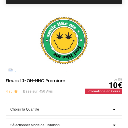
Fleurs 10-OH-HHC Premium
de
15€
10€
4.95
Basé sur: 450 Avis
Promotions en Cours