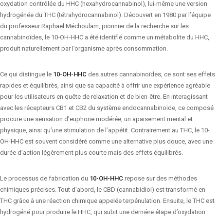
oxydation contrôlée du HHC (hexahydrocannabinol), lui-même une version
hydrogénée du THC (tétrahydrocannabinol). Découvert en 1980 par l’équipe
du professeur Raphaël Méchoulam, pionnier de la recherche sur les
cannabinoïdes, le 10-OH-HHC a été identifié comme un métabolite du HHC,
produit naturellement par l’organisme après consommation.
Ce qui distingue le
10-OH-HHC
des autres cannabinoïdes, ce sont ses effets
rapides et équilibrés, ainsi que sa capacité à offrir une expérience agréable
pour les utilisateurs en quête de relaxation et de bien-être. En interagissant
avec les récepteurs CB1 et CB2 du système endocannabinoïde, ce composé
procure une sensation d’euphorie modérée, un apaisement mental et
physique, ainsi qu’une stimulation de l’appétit. Contrairement au THC, le 10-
OH-HHC est souvent considéré comme une alternative plus douce, avec une
durée d’action légèrement plus courte mais des effets équilibrés.
Le processus de fabrication du
10-OH-HHC
repose sur des méthodes
chimiques précises. Tout d’abord, le CBD (cannabidiol) est transformé en
THC grâce à une réaction chimique appelée terpénulation. Ensuite, le THC est
hydrogéné pour produire le HHC, qui subit une dernière étape d’oxydation