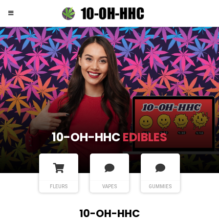
10-OH-HHC
EDIBLES
FLEURS
VAPES
GUMMIES
10-OH-HHC