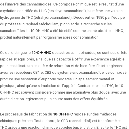
de l’univers des cannabinoïdes. Ce composé chimique est le résultat d’une
oxydation contrôlée du HHC (hexahydrocannabinol), lui-même une version
hydrogénée du THC (tétrahydrocannabinol). Découvert en 1980 par l’équipe
du professeur Raphaël Méchoulam, pionnier de la recherche sur les
cannabinoïdes, le 10-OH-HHC a été identifié comme un métabolite du HHC,
produit naturellement par l’organisme après consommation.
Ce qui distingue le
10-OH-HHC
des autres cannabinoïdes, ce sont ses effets
rapides et équilibrés, ainsi que sa capacité à offrir une expérience agréable
pour les utilisateurs en quête de relaxation et de bien-être. En interagissant
avec les récepteurs CB1 et CB2 du système endocannabinoïde, ce composé
procure une sensation d’euphorie modérée, un apaisement mental et
physique, ainsi qu’une stimulation de l’appétit. Contrairement au THC, le 10-
OH-HHC est souvent considéré comme une alternative plus douce, avec une
durée d’action légèrement plus courte mais des effets équilibrés.
Le processus de fabrication du
10-OH-HHC
repose sur des méthodes
chimiques précises. Tout d’abord, le CBD (cannabidiol) est transformé en
THC grâce à une réaction chimique appelée terpénulation. Ensuite, le THC est