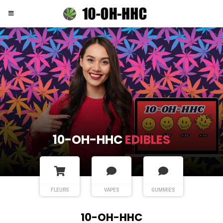
10-OH-HHC
EDIBLES
FLEURS
VAPES
GUMMIES
10-OH-HHC