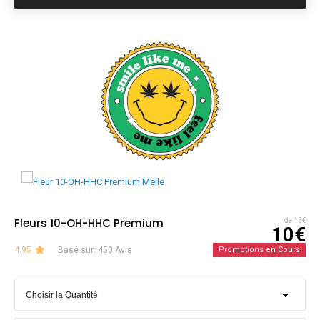
Fleurs 10-OH-HHC Premium
de
15€
10€
4.95
Basé sur: 450 Avis
Promotions en Cours