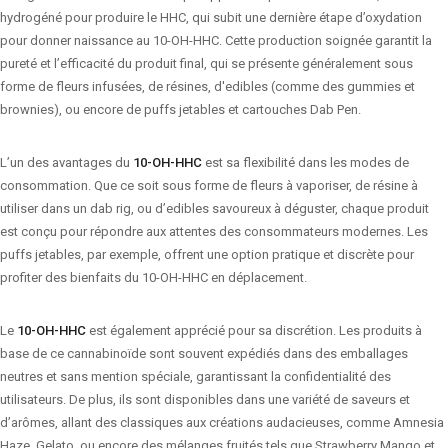
hydrogéné pour produire le HHC, qui subit une dernière étape d’oxydation
pour donner naissance au 10-OH-HHC. Cette production soignée garantit la
pureté et l’efficacité du produit final, qui se présente généralement sous
forme de fleurs infusées, de résines, d'edibles (comme des gummies et
brownies), ou encore de puffs jetables et cartouches Dab Pen.
L’un des avantages du
10-OH-HHC
est sa flexibilité dans les modes de
consommation. Que ce soit sous forme de fleurs à vaporiser, de résine à
utiliser dans un dab rig, ou d’edibles savoureux à déguster, chaque produit
est conçu pour répondre aux attentes des consommateurs modernes. Les
puffs jetables, par exemple, offrent une option pratique et discrète pour
profiter des bienfaits du 10-OH-HHC en déplacement.
Le
10-OH-HHC
est également apprécié pour sa discrétion. Les produits à
base de ce cannabinoïde sont souvent expédiés dans des emballages
neutres et sans mention spéciale, garantissant la confidentialité des
utilisateurs. De plus, ils sont disponibles dans une variété de saveurs et
d’arômes, allant des classiques aux créations audacieuses, comme Amnesia
Haze, Gelato, ou encore des mélanges fruités tels que Strawberry Mango et