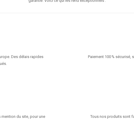
garantie. Voici ce qui les rend exceptionnels :
Europe. Des délais rapides
Paiement 100 % sécurisé, s
ués.
 mention du site, pour une
Tous nos produits sont fa