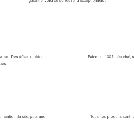
garantie. Voici ce qui les rend exceptionnels :
Europe. Des délais rapides
Paiement 100 % sécurisé, s
ués.
 mention du site, pour une
Tous nos produits sont fa