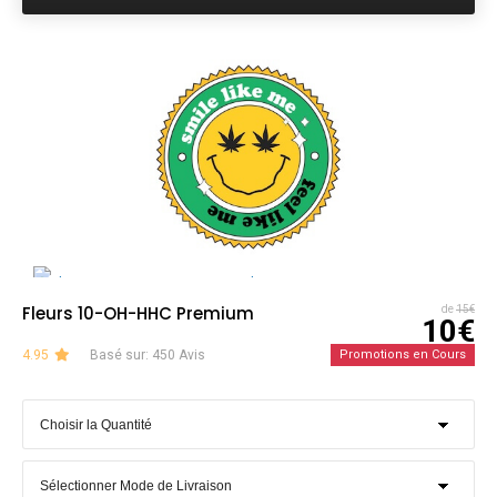
Fleurs 10-OH-HHC Premium
de
15€
10€
4.95
Basé sur: 450 Avis
Promotions en Cours