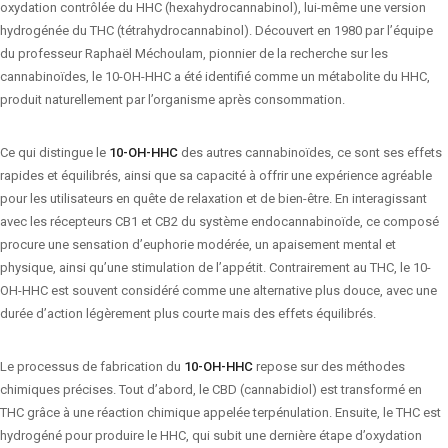
oxydation contrôlée du HHC (hexahydrocannabinol), lui-même une version
hydrogénée du THC (tétrahydrocannabinol). Découvert en 1980 par l’équipe
du professeur Raphaël Méchoulam, pionnier de la recherche sur les
cannabinoïdes, le 10-OH-HHC a été identifié comme un métabolite du HHC,
produit naturellement par l’organisme après consommation.
Ce qui distingue le
10-OH-HHC
des autres cannabinoïdes, ce sont ses effets
rapides et équilibrés, ainsi que sa capacité à offrir une expérience agréable
pour les utilisateurs en quête de relaxation et de bien-être. En interagissant
avec les récepteurs CB1 et CB2 du système endocannabinoïde, ce composé
procure une sensation d’euphorie modérée, un apaisement mental et
physique, ainsi qu’une stimulation de l’appétit. Contrairement au THC, le 10-
OH-HHC est souvent considéré comme une alternative plus douce, avec une
durée d’action légèrement plus courte mais des effets équilibrés.
Le processus de fabrication du
10-OH-HHC
repose sur des méthodes
chimiques précises. Tout d’abord, le CBD (cannabidiol) est transformé en
THC grâce à une réaction chimique appelée terpénulation. Ensuite, le THC est
hydrogéné pour produire le HHC, qui subit une dernière étape d’oxydation