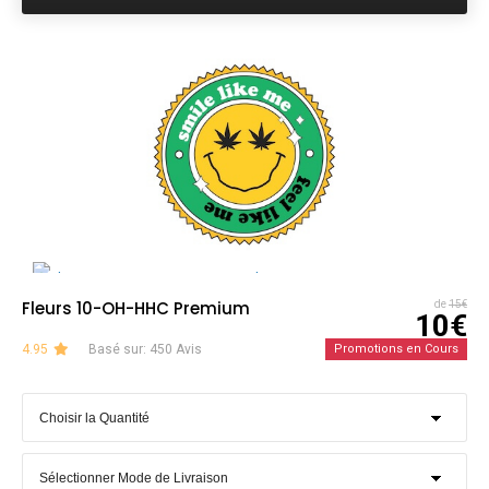
Fleurs 10-OH-HHC Premium
de
15€
10€
4.95
Basé sur: 450 Avis
Promotions en Cours