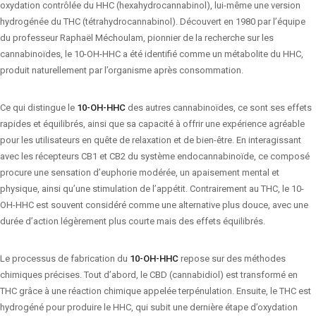
oxydation contrôlée du HHC (hexahydrocannabinol), lui-même une version
hydrogénée du THC (tétrahydrocannabinol). Découvert en 1980 par l’équipe
du professeur Raphaël Méchoulam, pionnier de la recherche sur les
cannabinoïdes, le 10-OH-HHC a été identifié comme un métabolite du HHC,
produit naturellement par l’organisme après consommation.
Ce qui distingue le
10-OH-HHC
des autres cannabinoïdes, ce sont ses effets
rapides et équilibrés, ainsi que sa capacité à offrir une expérience agréable
pour les utilisateurs en quête de relaxation et de bien-être. En interagissant
avec les récepteurs CB1 et CB2 du système endocannabinoïde, ce composé
procure une sensation d’euphorie modérée, un apaisement mental et
physique, ainsi qu’une stimulation de l’appétit. Contrairement au THC, le 10-
OH-HHC est souvent considéré comme une alternative plus douce, avec une
durée d’action légèrement plus courte mais des effets équilibrés.
Le processus de fabrication du
10-OH-HHC
repose sur des méthodes
chimiques précises. Tout d’abord, le CBD (cannabidiol) est transformé en
THC grâce à une réaction chimique appelée terpénulation. Ensuite, le THC est
hydrogéné pour produire le HHC, qui subit une dernière étape d’oxydation