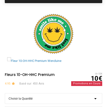
Fleurs 10-OH-HHC Premium
de
15€
10€
4.95
Basé sur: 450 Avis
Promotions en Cours