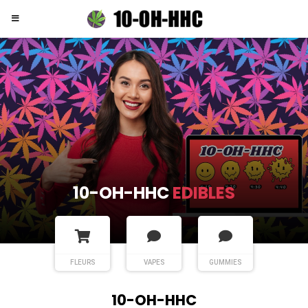
10-OH-HHC
EDIBLES
FLEURS
VAPES
GUMMIES
10-OH-HHC