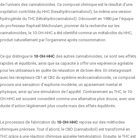
de l’univers des cannabinoïdes. Ce composé chimique est le résultat d’une
oxydation contrôlée du HHC (hexahydrocannabinol), lui-même une version
hydrogénée du THC (tétrahydrocannabinol). Découvert en 1980 par l’équipe
du professeur Raphaël Méchoulam, pionnier de la recherche sur les
cannabinoïdes, le 10-OH-HHC a été identifié comme un métabolite du HHC,
produit naturellement par l’organisme après consommation.
Ce qui distingue le
10-OH-HHC
des autres cannabinoïdes, ce sont ses effets
rapides et équilibrés, ainsi que sa capacité à offrir une expérience agréable
pour les utilisateurs en quête de relaxation et de bien-être. En interagissant
avec les récepteurs CB1 et CB2 du système endocannabinoïde, ce composé
procure une sensation d’euphorie modérée, un apaisement mental et
physique, ainsi qu’une stimulation de l’appétit. Contrairement au THC, le 10-
OH-HHC est souvent considéré comme une alternative plus douce, avec une
durée d’action légèrement plus courte mais des effets équilibrés.
Le processus de fabrication du
10-OH-HHC
repose sur des méthodes
chimiques précises. Tout d’abord, le CBD (cannabidiol) est transformé en
THC grâce à une réaction chimique appelée terpénulation. Ensuite, le THC est