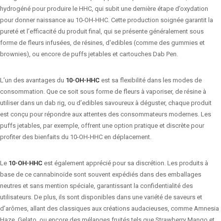
hydrogéné pour produire le HHC, qui subit une dernière étape d’oxydation
pour donner naissance au 10-OH-HHC. Cette production soignée garantit la
pureté et l’efficacité du produit final, qui se présente généralement sous
forme de fleurs infusées, de résines, d'edibles (comme des gummies et
brownies), ou encore de puffs jetables et cartouches Dab Pen.
L’un des avantages du
10-OH-HHC
est sa flexibilité dans les modes de
consommation. Que ce soit sous forme de fleurs à vaporiser, de résine à
utiliser dans un dab rig, ou d’edibles savoureux à déguster, chaque produit
est conçu pour répondre aux attentes des consommateurs modernes. Les
puffs jetables, par exemple, offrent une option pratique et discrète pour
profiter des bienfaits du 10-OH-HHC en déplacement.
Le
10-OH-HHC
est également apprécié pour sa discrétion. Les produits à
base de ce cannabinoïde sont souvent expédiés dans des emballages
neutres et sans mention spéciale, garantissant la confidentialité des
utilisateurs. De plus, ils sont disponibles dans une variété de saveurs et
d’arômes, allant des classiques aux créations audacieuses, comme Amnesia
Haze, Gelato, ou encore des mélanges fruités tels que Strawberry Mango et