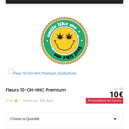
Fleurs 10-OH-HHC Premium
de
15€
10€
4.95
Basé sur: 450 Avis
Promotions en Cours