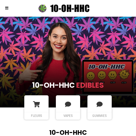
10-OH-HHC
EDIBLES
FLEURS
VAPES
GUMMIES
10-OH-HHC