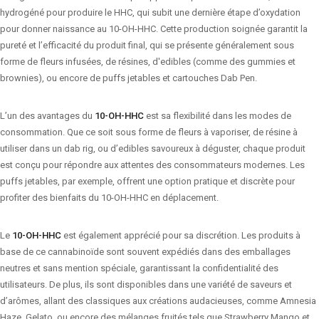
hydrogéné pour produire le HHC, qui subit une dernière étape d’oxydation
pour donner naissance au 10-OH-HHC. Cette production soignée garantit la
pureté et l’efficacité du produit final, qui se présente généralement sous
forme de fleurs infusées, de résines, d'edibles (comme des gummies et
brownies), ou encore de puffs jetables et cartouches Dab Pen.
L’un des avantages du
10-OH-HHC
est sa flexibilité dans les modes de
consommation. Que ce soit sous forme de fleurs à vaporiser, de résine à
utiliser dans un dab rig, ou d’edibles savoureux à déguster, chaque produit
est conçu pour répondre aux attentes des consommateurs modernes. Les
puffs jetables, par exemple, offrent une option pratique et discrète pour
profiter des bienfaits du 10-OH-HHC en déplacement.
Le
10-OH-HHC
est également apprécié pour sa discrétion. Les produits à
base de ce cannabinoïde sont souvent expédiés dans des emballages
neutres et sans mention spéciale, garantissant la confidentialité des
utilisateurs. De plus, ils sont disponibles dans une variété de saveurs et
d’arômes, allant des classiques aux créations audacieuses, comme Amnesia
Haze, Gelato, ou encore des mélanges fruités tels que Strawberry Mango et