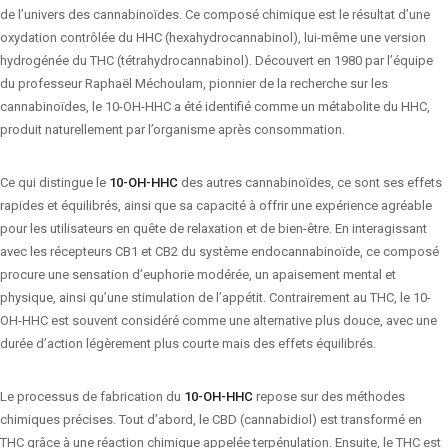
de l’univers des cannabinoïdes. Ce composé chimique est le résultat d’une
oxydation contrôlée du HHC (hexahydrocannabinol), lui-même une version
hydrogénée du THC (tétrahydrocannabinol). Découvert en 1980 par l’équipe
du professeur Raphaël Méchoulam, pionnier de la recherche sur les
cannabinoïdes, le 10-OH-HHC a été identifié comme un métabolite du HHC,
produit naturellement par l’organisme après consommation.
Ce qui distingue le
10-OH-HHC
des autres cannabinoïdes, ce sont ses effets
rapides et équilibrés, ainsi que sa capacité à offrir une expérience agréable
pour les utilisateurs en quête de relaxation et de bien-être. En interagissant
avec les récepteurs CB1 et CB2 du système endocannabinoïde, ce composé
procure une sensation d’euphorie modérée, un apaisement mental et
physique, ainsi qu’une stimulation de l’appétit. Contrairement au THC, le 10-
OH-HHC est souvent considéré comme une alternative plus douce, avec une
durée d’action légèrement plus courte mais des effets équilibrés.
Le processus de fabrication du
10-OH-HHC
repose sur des méthodes
chimiques précises. Tout d’abord, le CBD (cannabidiol) est transformé en
THC grâce à une réaction chimique appelée terpénulation. Ensuite, le THC est