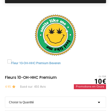
Fleurs 10-OH-HHC Premium
de
15€
10€
4.95
Basé sur: 450 Avis
Promotions en Cours