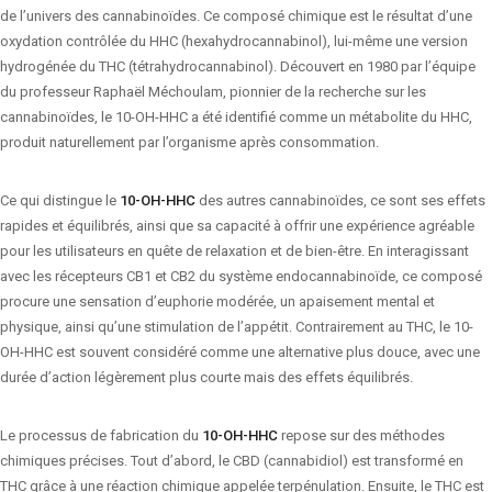
de l’univers des cannabinoïdes. Ce composé chimique est le résultat d’une
oxydation contrôlée du HHC (hexahydrocannabinol), lui-même une version
hydrogénée du THC (tétrahydrocannabinol). Découvert en 1980 par l’équipe
du professeur Raphaël Méchoulam, pionnier de la recherche sur les
cannabinoïdes, le 10-OH-HHC a été identifié comme un métabolite du HHC,
produit naturellement par l’organisme après consommation.
Ce qui distingue le
10-OH-HHC
des autres cannabinoïdes, ce sont ses effets
rapides et équilibrés, ainsi que sa capacité à offrir une expérience agréable
pour les utilisateurs en quête de relaxation et de bien-être. En interagissant
avec les récepteurs CB1 et CB2 du système endocannabinoïde, ce composé
procure une sensation d’euphorie modérée, un apaisement mental et
physique, ainsi qu’une stimulation de l’appétit. Contrairement au THC, le 10-
OH-HHC est souvent considéré comme une alternative plus douce, avec une
durée d’action légèrement plus courte mais des effets équilibrés.
Le processus de fabrication du
10-OH-HHC
repose sur des méthodes
chimiques précises. Tout d’abord, le CBD (cannabidiol) est transformé en
THC grâce à une réaction chimique appelée terpénulation. Ensuite, le THC est