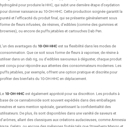
hydrogéné pour produire le HHC, qui subit une dernière étape d’oxydation
pour donner naissance au 10-OH-HHC. Cette production soignée garantit la
pureté et l’efficacité du produit final, qui se présente généralement sous
forme de fleurs infusées, de résines, d'edibles (comme des gummies et
brownies), ou encore de puffs jetables et cartouches Dab Pen.
L’un des avantages du
10-OH-HHC
est sa flexibilité dans les modes de
consommation. Que ce soit sous forme de fleurs à vaporiser, de résine à
utiliser dans un dab rig, ou d’edibles savoureux à déguster, chaque produit
est conçu pour répondre aux attentes des consommateurs modernes. Les
puffs jetables, par exemple, offrent une option pratique et discrète pour
profiter des bienfaits du 10-OH-HHC en déplacement.
Le
10-OH-HHC
est également apprécié pour sa discrétion. Les produits à
base de ce cannabinoïde sont souvent expédiés dans des emballages
neutres et sans mention spéciale, garantissant la confidentialité des
utilisateurs. De plus, ils sont disponibles dans une variété de saveurs et
d’arômes, allant des classiques aux créations audacieuses, comme Amnesia
Haze, Gelato, ou encore des mélanges fruités tels que Strawberry Mango et