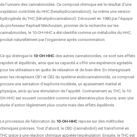
de l’univers des cannabinoïdes. Ce composé chimique est le résultat d’une
oxydation contrôlée du HHC (hexahydrocannabinol), lui-même une version
hydrogénée du THC (tétrahydrocannabinol). Découvert en 1980 par l’équipe
du professeur Raphaël Méchoulam, pionnier de la recherche sur les
cannabinoïdes, le 10-OH-HHC a été identifié comme un métabolite du HHC,
produit naturellement par l’organisme après consommation.
Ce qui distingue le
10-OH-HHC
des autres cannabinoïdes, ce sont ses effets
rapides et équilibrés, ainsi que sa capacité à offrir une expérience agréable
pour les utilisateurs en quête de relaxation et de bien-être. En interagissant
avec les récepteurs CB1 et CB2 du système endocannabinoïde, ce composé
procure une sensation d’euphorie modérée, un apaisement mental et
physique, ainsi qu’une stimulation de l’appétit. Contrairement au THC, le 10-
OH-HHC est souvent considéré comme une alternative plus douce, avec une
durée d’action légèrement plus courte mais des effets équilibrés.
Le processus de fabrication du
10-OH-HHC
repose sur des méthodes
chimiques précises. Tout d’abord, le CBD (cannabidiol) est transformé en
THC grâce à une réaction chimique appelée terpénulation. Ensuite, le THC est