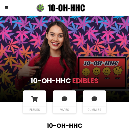
10-OH-HHC
EDIBLES
FLEURS
VAPES
GUMMIES
10-OH-HHC