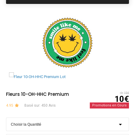
Fleurs 10-OH-HHC Premium
de
15€
10€
4.95
Basé sur: 450 Avis
Promotions en Cours