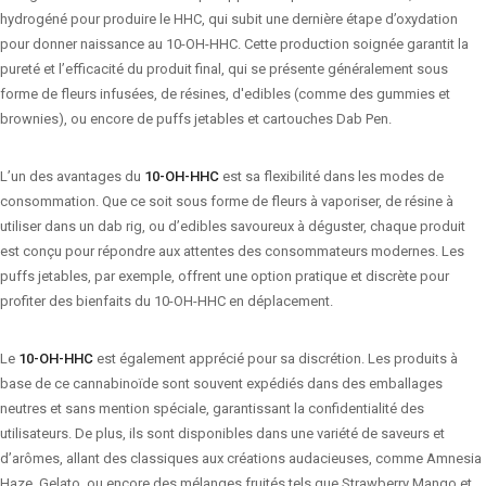
hydrogéné pour produire le HHC, qui subit une dernière étape d’oxydation
pour donner naissance au 10-OH-HHC. Cette production soignée garantit la
pureté et l’efficacité du produit final, qui se présente généralement sous
forme de fleurs infusées, de résines, d'edibles (comme des gummies et
brownies), ou encore de puffs jetables et cartouches Dab Pen.
L’un des avantages du
10-OH-HHC
est sa flexibilité dans les modes de
consommation. Que ce soit sous forme de fleurs à vaporiser, de résine à
utiliser dans un dab rig, ou d’edibles savoureux à déguster, chaque produit
est conçu pour répondre aux attentes des consommateurs modernes. Les
puffs jetables, par exemple, offrent une option pratique et discrète pour
profiter des bienfaits du 10-OH-HHC en déplacement.
Le
10-OH-HHC
est également apprécié pour sa discrétion. Les produits à
base de ce cannabinoïde sont souvent expédiés dans des emballages
neutres et sans mention spéciale, garantissant la confidentialité des
utilisateurs. De plus, ils sont disponibles dans une variété de saveurs et
d’arômes, allant des classiques aux créations audacieuses, comme Amnesia
Haze, Gelato, ou encore des mélanges fruités tels que Strawberry Mango et