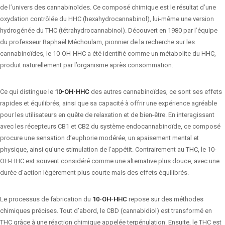
de l’univers des cannabinoïdes. Ce composé chimique est le résultat d’une
oxydation contrôlée du HHC (hexahydrocannabinol), lui-même une version
hydrogénée du THC (tétrahydrocannabinol). Découvert en 1980 par l’équipe
du professeur Raphaël Méchoulam, pionnier de la recherche sur les
cannabinoïdes, le 10-OH-HHC a été identifié comme un métabolite du HHC,
produit naturellement par l’organisme après consommation.
Ce qui distingue le
10-OH-HHC
des autres cannabinoïdes, ce sont ses effets
rapides et équilibrés, ainsi que sa capacité à offrir une expérience agréable
pour les utilisateurs en quête de relaxation et de bien-être. En interagissant
avec les récepteurs CB1 et CB2 du système endocannabinoïde, ce composé
procure une sensation d’euphorie modérée, un apaisement mental et
physique, ainsi qu’une stimulation de l’appétit. Contrairement au THC, le 10-
OH-HHC est souvent considéré comme une alternative plus douce, avec une
durée d’action légèrement plus courte mais des effets équilibrés.
Le processus de fabrication du
10-OH-HHC
repose sur des méthodes
chimiques précises. Tout d’abord, le CBD (cannabidiol) est transformé en
THC grâce à une réaction chimique appelée terpénulation. Ensuite, le THC est