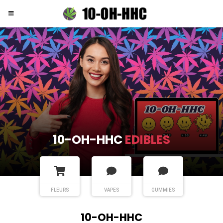
10-OH-HHC
EDIBLES
FLEURS
VAPES
GUMMIES
10-OH-HHC