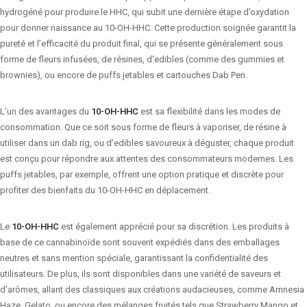
hydrogéné pour produire le HHC, qui subit une dernière étape d’oxydation
pour donner naissance au 10-OH-HHC. Cette production soignée garantit la
pureté et l’efficacité du produit final, qui se présente généralement sous
forme de fleurs infusées, de résines, d'edibles (comme des gummies et
brownies), ou encore de puffs jetables et cartouches Dab Pen.
L’un des avantages du
10-OH-HHC
est sa flexibilité dans les modes de
consommation. Que ce soit sous forme de fleurs à vaporiser, de résine à
utiliser dans un dab rig, ou d’edibles savoureux à déguster, chaque produit
est conçu pour répondre aux attentes des consommateurs modernes. Les
puffs jetables, par exemple, offrent une option pratique et discrète pour
profiter des bienfaits du 10-OH-HHC en déplacement.
Le
10-OH-HHC
est également apprécié pour sa discrétion. Les produits à
base de ce cannabinoïde sont souvent expédiés dans des emballages
neutres et sans mention spéciale, garantissant la confidentialité des
utilisateurs. De plus, ils sont disponibles dans une variété de saveurs et
d’arômes, allant des classiques aux créations audacieuses, comme Amnesia
Haze, Gelato, ou encore des mélanges fruités tels que Strawberry Mango et