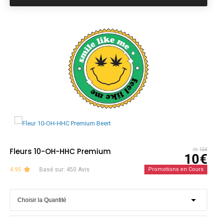
Fleurs 10-OH-HHC Premium
de
15€
10€
4.95
Basé sur: 450 Avis
Promotions en Cours