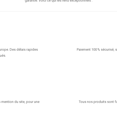
garantie. Voici ce qui les rend exceptionnels :
Europe. Des délais rapides
Paiement 100 % sécurisé, s
ués.
 mention du site, pour une
Tous nos produits sont fa