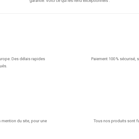
garantie. Voici ce qui les rend exceptionnels :
Europe. Des délais rapides
Paiement 100 % sécurisé, s
ués.
 mention du site, pour une
Tous nos produits sont fa