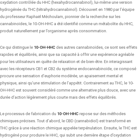
oxydation contrôlée du HHC (hexahydrocannabinol), lui-même une version
hydrogénée du THC (tétrahydrocannabinol). Découvert en 1980 par l’équipe
du professeur Raphaël Méchoulam, pionnier de la recherche sur les
cannabinoïdes, le 10-OH-HHC a été identifié comme un métabolite du HHC,
produit naturellement par l’organisme après consommation.
Ce qui distingue le
10-OH-HHC
des autres cannabinoïdes, ce sont ses effets
rapides et équilibrés, ainsi que sa capacité à offrir une expérience agréable
pour les utilisateurs en quête de relaxation et de bien-être. En interagissant
avec les récepteurs CB1 et CB2 du système endocannabinoïde, ce composé
procure une sensation d’euphorie modérée, un apaisement mental et
physique, ainsi qu’une stimulation de l’appétit. Contrairement au THC, le 10-
OH-HHC est souvent considéré comme une alternative plus douce, avec une
durée d’action légèrement plus courte mais des effets équilibrés.
Le processus de fabrication du
10-OH-HHC
repose sur des méthodes
chimiques précises. Tout d’abord, le CBD (cannabidiol) est transformé en
THC grâce à une réaction chimique appelée terpénulation. Ensuite, le THC est
hydrogéné pour produire le HHC, qui subit une dernière étape d’oxydation