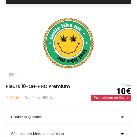
Fleurs 10-OH-HHC Premium
de
15€
10€
4.95
Basé sur: 450 Avis
Promotions en Cours