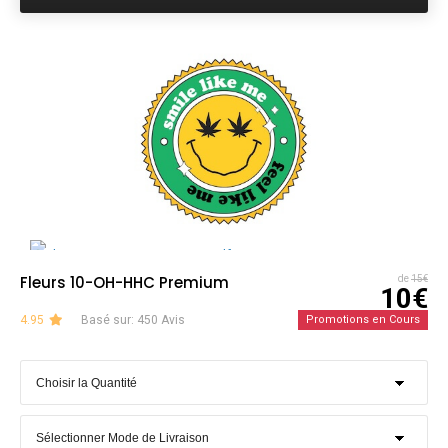
Fleurs 10-OH-HHC Premium
de
15€
10€
4.95
Basé sur: 450 Avis
Promotions en Cours