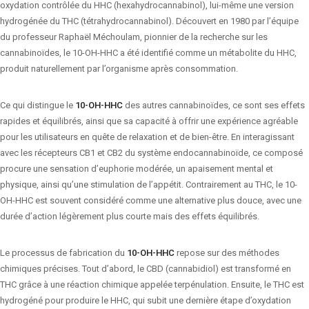
oxydation contrôlée du HHC (hexahydrocannabinol), lui-même une version
hydrogénée du THC (tétrahydrocannabinol). Découvert en 1980 par l’équipe
du professeur Raphaël Méchoulam, pionnier de la recherche sur les
cannabinoïdes, le 10-OH-HHC a été identifié comme un métabolite du HHC,
produit naturellement par l’organisme après consommation.
Ce qui distingue le
10-OH-HHC
des autres cannabinoïdes, ce sont ses effets
rapides et équilibrés, ainsi que sa capacité à offrir une expérience agréable
pour les utilisateurs en quête de relaxation et de bien-être. En interagissant
avec les récepteurs CB1 et CB2 du système endocannabinoïde, ce composé
procure une sensation d’euphorie modérée, un apaisement mental et
physique, ainsi qu’une stimulation de l’appétit. Contrairement au THC, le 10-
OH-HHC est souvent considéré comme une alternative plus douce, avec une
durée d’action légèrement plus courte mais des effets équilibrés.
Le processus de fabrication du
10-OH-HHC
repose sur des méthodes
chimiques précises. Tout d’abord, le CBD (cannabidiol) est transformé en
THC grâce à une réaction chimique appelée terpénulation. Ensuite, le THC est
hydrogéné pour produire le HHC, qui subit une dernière étape d’oxydation