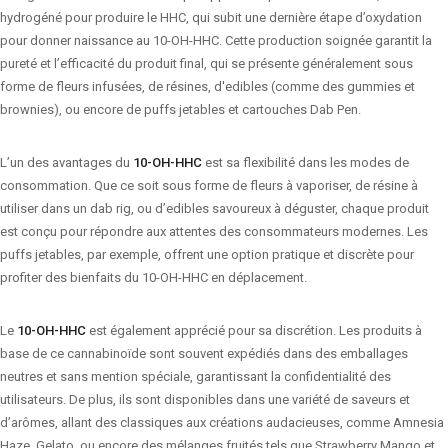
hydrogéné pour produire le HHC, qui subit une dernière étape d’oxydation
pour donner naissance au 10-OH-HHC. Cette production soignée garantit la
pureté et l’efficacité du produit final, qui se présente généralement sous
forme de fleurs infusées, de résines, d'edibles (comme des gummies et
brownies), ou encore de puffs jetables et cartouches Dab Pen.
L’un des avantages du
10-OH-HHC
est sa flexibilité dans les modes de
consommation. Que ce soit sous forme de fleurs à vaporiser, de résine à
utiliser dans un dab rig, ou d’edibles savoureux à déguster, chaque produit
est conçu pour répondre aux attentes des consommateurs modernes. Les
puffs jetables, par exemple, offrent une option pratique et discrète pour
profiter des bienfaits du 10-OH-HHC en déplacement.
Le
10-OH-HHC
est également apprécié pour sa discrétion. Les produits à
base de ce cannabinoïde sont souvent expédiés dans des emballages
neutres et sans mention spéciale, garantissant la confidentialité des
utilisateurs. De plus, ils sont disponibles dans une variété de saveurs et
d’arômes, allant des classiques aux créations audacieuses, comme Amnesia
Haze, Gelato, ou encore des mélanges fruités tels que Strawberry Mango et