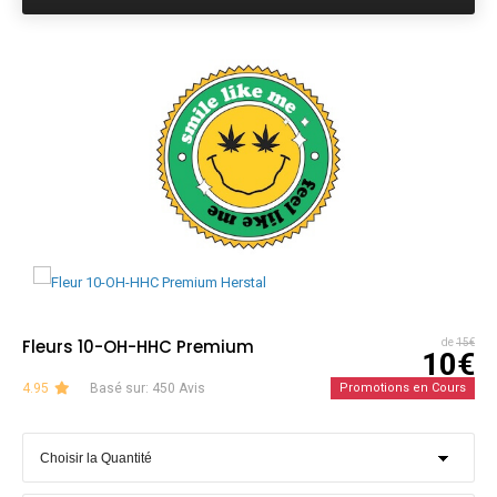
Fleurs 10-OH-HHC Premium
de
15€
10€
4.95
Basé sur: 450 Avis
Promotions en Cours