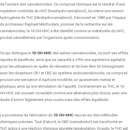
de l’univers des cannabinoïdes. Ce composé chimique est le résultat d’une
oxydation contrôlée du HHC (hexahydrocannabinol), lui-même une version
hydrogénée du THC (tétrahydrocannabinol). Découvert en 1980 par l’équipe
du professeur Raphaël Méchoulam, pionnier de la recherche sur les
cannabinoïdes, le 10-OH-HHC a été identifié comme un métabolite du HHC,
produit naturellement par l’organisme après consommation.
Ce qui distingue le
10-OH-HHC
des autres cannabinoïdes, ce sont ses effets
rapides et équilibrés, ainsi que sa capacité à offrir une expérience agréable
pour les utilisateurs en quête de relaxation et de bien-être. En interagissant
avec les récepteurs CB1 et CB2 du système endocannabinoïde, ce composé
procure une sensation d’euphorie modérée, un apaisement mental et
physique, ainsi qu’une stimulation de l’appétit. Contrairement au THC, le 10-
OH-HHC est souvent considéré comme une alternative plus douce, avec une
durée d’action légèrement plus courte mais des effets équilibrés.
Le processus de fabrication du
10-OH-HHC
repose sur des méthodes
chimiques précises. Tout d’abord, le CBD (cannabidiol) est transformé en
THC grâce à une réaction chimique appelée terpénulation. Ensuite, le THC est