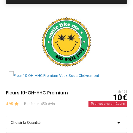
Fleurs 10-OH-HHC Premium
de
15€
10€
4.95
Basé sur: 450 Avis
Promotions en Cours