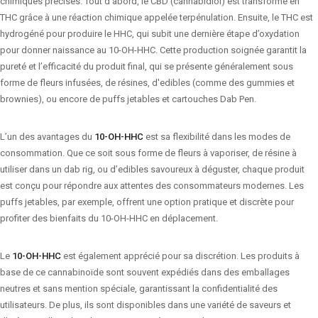
chimiques précises. Tout d’abord, le CBD (cannabidiol) est transformé en
THC grâce à une réaction chimique appelée terpénulation. Ensuite, le THC est
hydrogéné pour produire le HHC, qui subit une dernière étape d’oxydation
pour donner naissance au 10-OH-HHC. Cette production soignée garantit la
pureté et l’efficacité du produit final, qui se présente généralement sous
forme de fleurs infusées, de résines, d'edibles (comme des gummies et
brownies), ou encore de puffs jetables et cartouches Dab Pen.
L’un des avantages du
10-OH-HHC
est sa flexibilité dans les modes de
consommation. Que ce soit sous forme de fleurs à vaporiser, de résine à
utiliser dans un dab rig, ou d’edibles savoureux à déguster, chaque produit
est conçu pour répondre aux attentes des consommateurs modernes. Les
puffs jetables, par exemple, offrent une option pratique et discrète pour
profiter des bienfaits du 10-OH-HHC en déplacement.
Le
10-OH-HHC
est également apprécié pour sa discrétion. Les produits à
base de ce cannabinoïde sont souvent expédiés dans des emballages
neutres et sans mention spéciale, garantissant la confidentialité des
utilisateurs. De plus, ils sont disponibles dans une variété de saveurs et