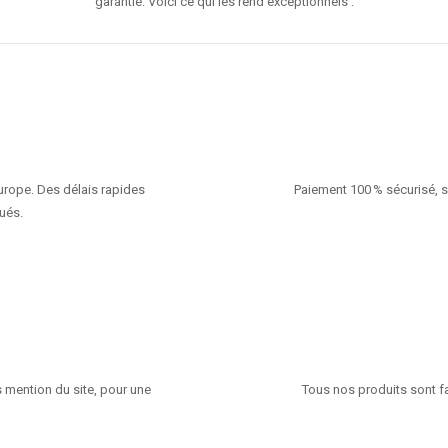
garantie. Voici ce qui les rend exceptionnels :
Europe. Des délais rapides
Paiement 100 % sécurisé, s
ués.
 mention du site, pour une
Tous nos produits sont fa