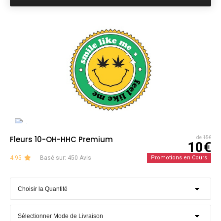
Fleurs 10-OH-HHC Premium
de
15€
10€
4.95
Basé sur: 450 Avis
Promotions en Cours