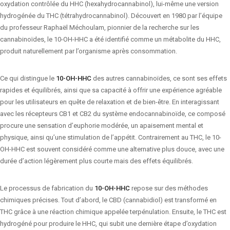
oxydation contrôlée du HHC (hexahydrocannabinol), lui-même une version
hydrogénée du THC (tétrahydrocannabinol). Découvert en 1980 par l’équipe
du professeur Raphaël Méchoulam, pionnier de la recherche sur les
cannabinoïdes, le 10-OH-HHC a été identifié comme un métabolite du HHC,
produit naturellement par l’organisme après consommation.
Ce qui distingue le
10-OH-HHC
des autres cannabinoïdes, ce sont ses effets
rapides et équilibrés, ainsi que sa capacité à offrir une expérience agréable
pour les utilisateurs en quête de relaxation et de bien-être. En interagissant
avec les récepteurs CB1 et CB2 du système endocannabinoïde, ce composé
procure une sensation d’euphorie modérée, un apaisement mental et
physique, ainsi qu’une stimulation de l’appétit. Contrairement au THC, le 10-
OH-HHC est souvent considéré comme une alternative plus douce, avec une
durée d’action légèrement plus courte mais des effets équilibrés.
Le processus de fabrication du
10-OH-HHC
repose sur des méthodes
chimiques précises. Tout d’abord, le CBD (cannabidiol) est transformé en
THC grâce à une réaction chimique appelée terpénulation. Ensuite, le THC est
hydrogéné pour produire le HHC, qui subit une dernière étape d’oxydation