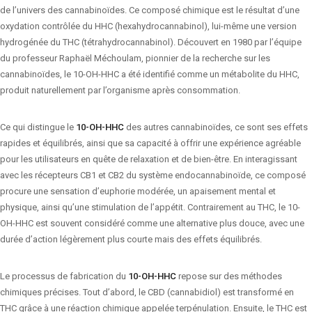
de l’univers des cannabinoïdes. Ce composé chimique est le résultat d’une
oxydation contrôlée du HHC (hexahydrocannabinol), lui-même une version
hydrogénée du THC (tétrahydrocannabinol). Découvert en 1980 par l’équipe
du professeur Raphaël Méchoulam, pionnier de la recherche sur les
cannabinoïdes, le 10-OH-HHC a été identifié comme un métabolite du HHC,
produit naturellement par l’organisme après consommation.
Ce qui distingue le
10-OH-HHC
des autres cannabinoïdes, ce sont ses effets
rapides et équilibrés, ainsi que sa capacité à offrir une expérience agréable
pour les utilisateurs en quête de relaxation et de bien-être. En interagissant
avec les récepteurs CB1 et CB2 du système endocannabinoïde, ce composé
procure une sensation d’euphorie modérée, un apaisement mental et
physique, ainsi qu’une stimulation de l’appétit. Contrairement au THC, le 10-
OH-HHC est souvent considéré comme une alternative plus douce, avec une
durée d’action légèrement plus courte mais des effets équilibrés.
Le processus de fabrication du
10-OH-HHC
repose sur des méthodes
chimiques précises. Tout d’abord, le CBD (cannabidiol) est transformé en
THC grâce à une réaction chimique appelée terpénulation. Ensuite, le THC est