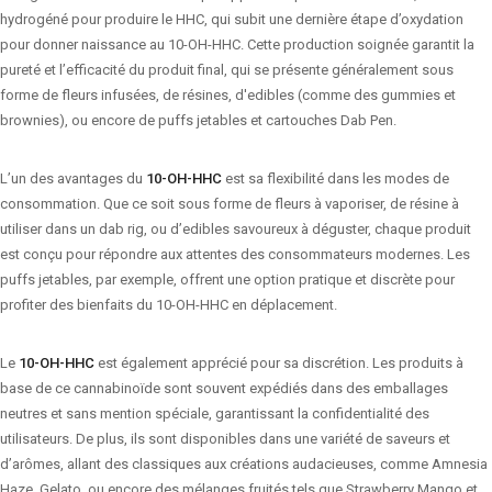
hydrogéné pour produire le HHC, qui subit une dernière étape d’oxydation
pour donner naissance au 10-OH-HHC. Cette production soignée garantit la
pureté et l’efficacité du produit final, qui se présente généralement sous
forme de fleurs infusées, de résines, d'edibles (comme des gummies et
brownies), ou encore de puffs jetables et cartouches Dab Pen.
L’un des avantages du
10-OH-HHC
est sa flexibilité dans les modes de
consommation. Que ce soit sous forme de fleurs à vaporiser, de résine à
utiliser dans un dab rig, ou d’edibles savoureux à déguster, chaque produit
est conçu pour répondre aux attentes des consommateurs modernes. Les
puffs jetables, par exemple, offrent une option pratique et discrète pour
profiter des bienfaits du 10-OH-HHC en déplacement.
Le
10-OH-HHC
est également apprécié pour sa discrétion. Les produits à
base de ce cannabinoïde sont souvent expédiés dans des emballages
neutres et sans mention spéciale, garantissant la confidentialité des
utilisateurs. De plus, ils sont disponibles dans une variété de saveurs et
d’arômes, allant des classiques aux créations audacieuses, comme Amnesia
Haze, Gelato, ou encore des mélanges fruités tels que Strawberry Mango et