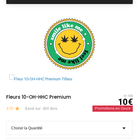
Fleurs 10-OH-HHC Premium
de
15€
10€
4.95
Basé sur: 450 Avis
Promotions en Cours