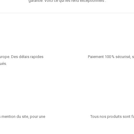
garantie. Voici ce qui les rend exceptionnels :
Europe. Des délais rapides
Paiement 100 % sécurisé, s
ués.
 mention du site, pour une
Tous nos produits sont fa