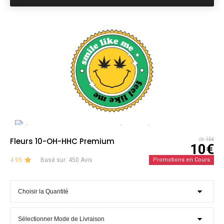
Fleurs 10-OH-HHC Premium
de
15€
10€
4.95
Basé sur: 450 Avis
Promotions en Cours