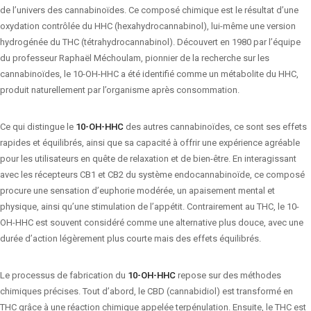
de l’univers des cannabinoïdes. Ce composé chimique est le résultat d’une
oxydation contrôlée du HHC (hexahydrocannabinol), lui-même une version
hydrogénée du THC (tétrahydrocannabinol). Découvert en 1980 par l’équipe
du professeur Raphaël Méchoulam, pionnier de la recherche sur les
cannabinoïdes, le 10-OH-HHC a été identifié comme un métabolite du HHC,
produit naturellement par l’organisme après consommation.
Ce qui distingue le
10-OH-HHC
des autres cannabinoïdes, ce sont ses effets
rapides et équilibrés, ainsi que sa capacité à offrir une expérience agréable
pour les utilisateurs en quête de relaxation et de bien-être. En interagissant
avec les récepteurs CB1 et CB2 du système endocannabinoïde, ce composé
procure une sensation d’euphorie modérée, un apaisement mental et
physique, ainsi qu’une stimulation de l’appétit. Contrairement au THC, le 10-
OH-HHC est souvent considéré comme une alternative plus douce, avec une
durée d’action légèrement plus courte mais des effets équilibrés.
Le processus de fabrication du
10-OH-HHC
repose sur des méthodes
chimiques précises. Tout d’abord, le CBD (cannabidiol) est transformé en
THC grâce à une réaction chimique appelée terpénulation. Ensuite, le THC est