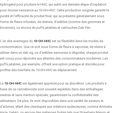
hydrogéné pour produire le HHC, qui subit une dernière étape d’oxydation
pour donner naissance au 10-OH-HHC. Cette production soignée garantit la
pureté et l’efficacité du produit final, qui se présente généralement sous
forme de fleurs infusées, de résines, d'edibles (comme des gummies et
brownies), ou encore de puffs jetables et cartouches Dab Pen.
L’un des avantages du
10-OH-HHC
est sa flexibilité dans les modes de
consommation. Que ce soit sous forme de fleurs à vaporiser, de résine à
utiliser dans un dab rig, ou d’edibles savoureux à déguster, chaque produit
est conçu pour répondre aux attentes des consommateurs modernes. Les
puffs jetables, par exemple, offrent une option pratique et discrète pour
profiter des bienfaits du 10-OH-HHC en déplacement.
Le
10-OH-HHC
est également apprécié pour sa discrétion. Les produits à
base de ce cannabinoïde sont souvent expédiés dans des emballages
neutres et sans mention spéciale, garantissant la confidentialité des
utilisateurs. De plus, ils sont disponibles dans une variété de saveurs et
d’arômes, allant des classiques aux créations audacieuses, comme Amnesia
Haze, Gelato, ou encore des mélanges fruités tels que Strawberry Mango et