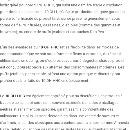
hydrogéné pour produire le HHC, qui subit une dernière étape d’oxydation
pour donner naissance au 10-OH-HHC. Cette production soignée garantit la
pureté et l’efficacité du produit final, qui se présente généralement sous
forme de fleurs infusées, de résines, d'edibles (comme des gummies et
brownies), ou encore de puffs jetables et cartouches Dab Pen.
L’un des avantages du
10-OH-HHC
est sa flexibilité dans les modes de
consommation. Que ce soit sous forme de fleurs à vaporiser, de résine à
utiliser dans un dab rig, ou d’edibles savoureux à déguster, chaque produit
est conçu pour répondre aux attentes des consommateurs modernes. Les
puffs jetables, par exemple, offrent une option pratique et discrète pour
profiter des bienfaits du 10-OH-HHC en déplacement.
Le
10-OH-HHC
est également apprécié pour sa discrétion. Les produits à
base de ce cannabinoïde sont souvent expédiés dans des emballages
neutres et sans mention spéciale, garantissant la confidentialité des
utilisateurs. De plus, ils sont disponibles dans une variété de saveurs et
d’arômes, allant des classiques aux créations audacieuses, comme Amnesia
Haze, Gelato, ou encore des mélanges fruités tels que Strawberry Mango et