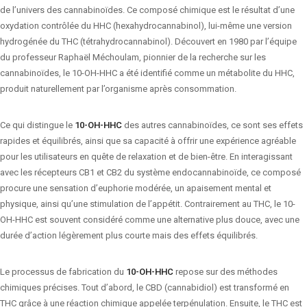
de l’univers des cannabinoïdes. Ce composé chimique est le résultat d’une
oxydation contrôlée du HHC (hexahydrocannabinol), lui-même une version
hydrogénée du THC (tétrahydrocannabinol). Découvert en 1980 par l’équipe
du professeur Raphaël Méchoulam, pionnier de la recherche sur les
cannabinoïdes, le 10-OH-HHC a été identifié comme un métabolite du HHC,
produit naturellement par l’organisme après consommation.
Ce qui distingue le
10-OH-HHC
des autres cannabinoïdes, ce sont ses effets
rapides et équilibrés, ainsi que sa capacité à offrir une expérience agréable
pour les utilisateurs en quête de relaxation et de bien-être. En interagissant
avec les récepteurs CB1 et CB2 du système endocannabinoïde, ce composé
procure une sensation d’euphorie modérée, un apaisement mental et
physique, ainsi qu’une stimulation de l’appétit. Contrairement au THC, le 10-
OH-HHC est souvent considéré comme une alternative plus douce, avec une
durée d’action légèrement plus courte mais des effets équilibrés.
Le processus de fabrication du
10-OH-HHC
repose sur des méthodes
chimiques précises. Tout d’abord, le CBD (cannabidiol) est transformé en
THC grâce à une réaction chimique appelée terpénulation. Ensuite, le THC est