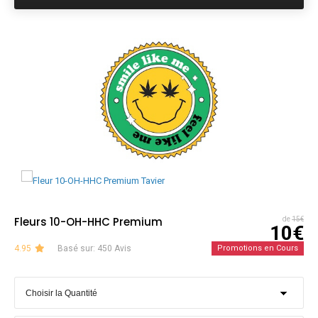
Fleurs 10-OH-HHC Premium
de
15€
10€
4.95
Basé sur: 450 Avis
Promotions en Cours